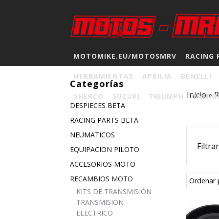
MOTOMIKE.EU/MOTOSMRV
RACING 
HERRAMIENTAS
APRILIA
BENELLI
Categorías
Inicio
»
SHERCO
SUZUKI
TRIUMPH
YAMA
DESPIECES BETA
RACING PARTS BETA
NEUMATICOS
Filtra
EQUIPACION PILOTO
ACCESORIOS MOTO
RECAMBIOS MOTO
Ordenar 
KITS DE TRANSMISIÓN
TRANSMISION
ELECTRICO