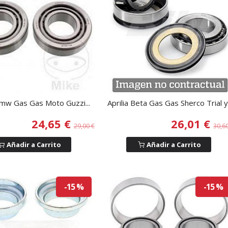
Bmw Gas Gas Moto Guzzi...
Aprilia Beta Gas Gas Sherco Trial y.
24,65 €
26,01 €
29,00 €
30,6
Añadir a Carrito
Añadir a Carrito
-15 %
-15 %