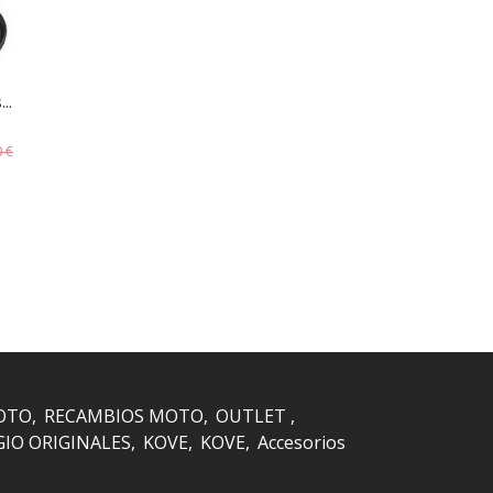
..
0 €
OTO
RECAMBIOS MOTO
OUTLET
GIO ORIGINALES
KOVE
KOVE
Accesorios