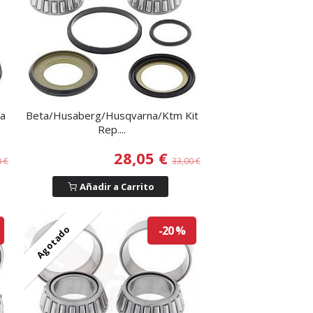
ha
Beta/Husaberg/Husqvarna/Ktm Kit
Rep....
28,05 €
0 €
33,00 €
Añadir a Carrito
Agotado
-20 %