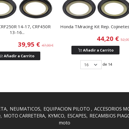
CRF250R 14-17, CRF450R
Honda TMracing Kit Rep. Cojinetes.
13-16...
44,20 €
52,0
39,95 €
47,00 €
Añadir a Carrito
Añadir a Carrito
de 14
ETA
NEUMATICOS
EQUIPACION PILOTO
ACCESORIOS M
O
MOTO CARRETERA
KYMCO
ESCAPES
RECAMBIOS PIAG
moto