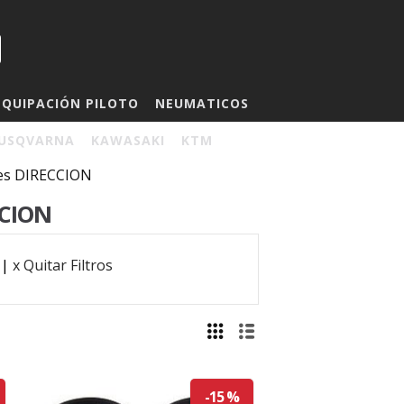
EQUIPACIÓN PILOTO
NEUMATICOS
USQVARNA
KAWASAKI
KTM
tes DIRECCION
CCION
|
x Quitar Filtros
-15 %