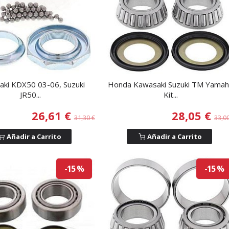
ki KDX50 03-06, Suzuki
Honda Kawasaki Suzuki TM Yama
JR50...
Kit...
26,61 €
28,05 €
31,30 €
33,0
Añadir a Carrito
Añadir a Carrito
-15 %
-15 %