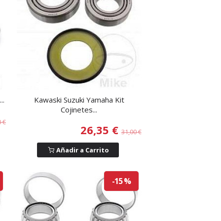
..
Kawaski Suzuki Yamaha Kit
Cojinetes...
0 €
26,35 €
31,00 €
Añadir a Carrito
-15 %