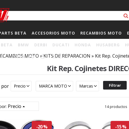
PARTS BETA
ACCESORIOS MOTO
RECAMBIOS MOTO
BETA
BMW
DERBI
DUCATI
HONDA
HUSABERG
H
RECAMBIOS MOTO
»
KITS DE REPARACION
»
Kit Rep. Cojine
HA
CONTACTO
0
Kit Rep. Cojinetes DIRE
r por
Precio
MARCA MOTO
Marcas
Precio
por:
14 productos
-20 %
-15 %