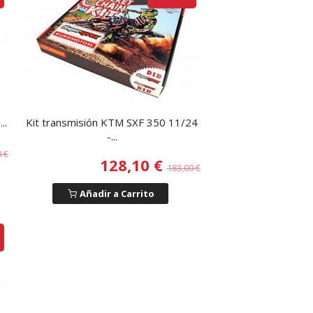
..
Kit transmisión KTM SXF 350 11/24
-...
0 €
128,10 €
183,00 €
Añadir a Carrito