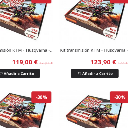
misión KTM - Husqvarna -...
Kit transmisión KTM - Husqvarna -.
119,00 €
123,90 €
170,00 €
177,0
Añadir a Carrito
Añadir a Carrito
-30 %
-30 %