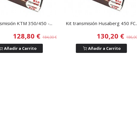
nsmisión KTM 350/450 -...
Kit transmisión Husaberg 450 FC..
128,80 €
130,20 €
184,00 €
186,0
Añadir a Carrito
Añadir a Carrito