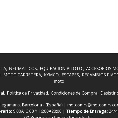
ETA
NEUMATICOS
EQUIPACION PILOTO
ACCESORIOS M
O
MOTO CARRETERA
KYMCO
ESCAPES
RECAMBIOS PIAG
moto
al
Política de Privacidad
Condiciones de Compra
Desistir
 i Plegamans, Barcelona - (España) | motosmrv@motosmrv.c
rario:
9.00A13:00 Y 16:00A20:00 |
Tiempo de Entrega:
24/
(*) Precios con Impuestos incluidos