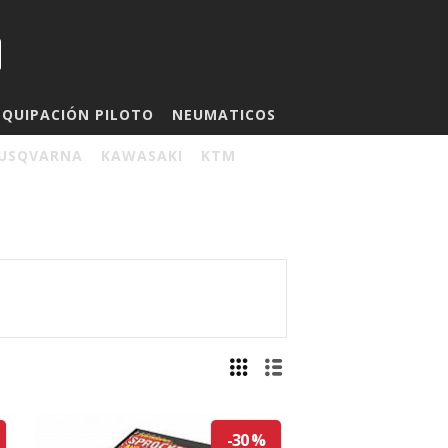
EQUIPACIÓN PILOTO
NEUMATICOS
USQVARNA
KAWASAKI
KTM
-30 %