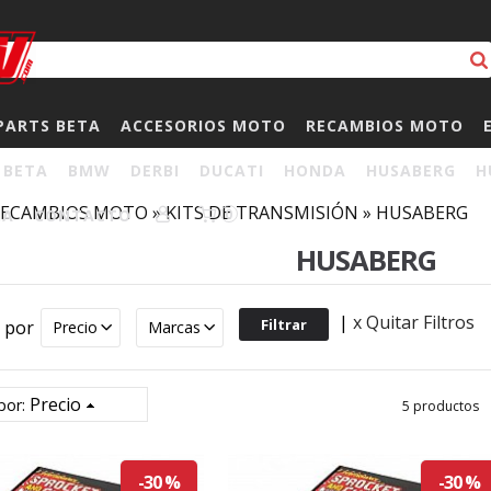
PARTS BETA
ACCESORIOS MOTO
RECAMBIOS MOTO
BETA
BMW
DERBI
DUCATI
HONDA
HUSABERG
H
RECAMBIOS MOTO
»
KITS DE TRANSMISIÓN
»
HUSABERG
HA
CONTACTO
0
HUSABERG
|
x Quitar Filtros
r por
Precio
Marcas
Precio
por:
5 productos
-30 %
-30 %