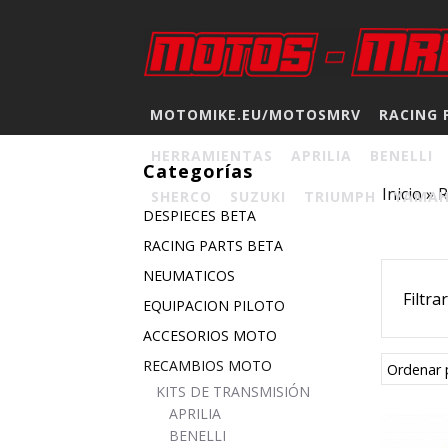
MOTOMIKE.EU/MOTOSMRV
RACING 
HERRAMIENTAS
APRILIA
BENELLI
Categorías
Inicio
»
SHERCO
SUZUKI
TRIUMPH
YAMA
DESPIECES BETA
RACING PARTS BETA
NEUMATICOS
Filtra
EQUIPACION PILOTO
ACCESORIOS MOTO
RECAMBIOS MOTO
Ordenar 
KITS DE TRANSMISIÓN
APRILIA
BENELLI