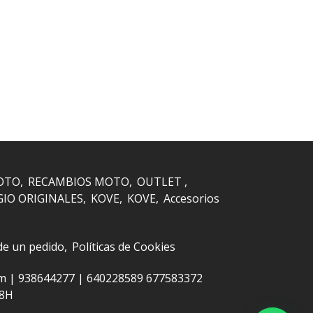
OTO
RECAMBIOS MOTO
OUTLET
GIO ORIGINALES
KOVE
KOVE
Accesorios
 de un pedido
Políticas de Cookies
om |
938644277
|
640228589 677583372
48H