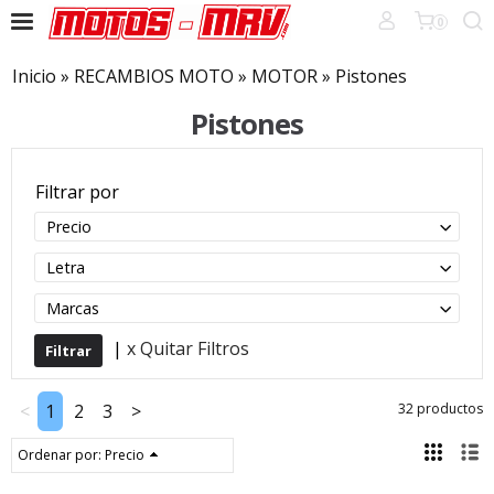
0
Inicio
»
RECAMBIOS MOTO
»
MOTOR
»
Pistones
Pistones
Filtrar por
Precio
Letra
Marcas
|
x Quitar Filtros
<
1
2
3
>
32 productos
Ordenar por:
Precio