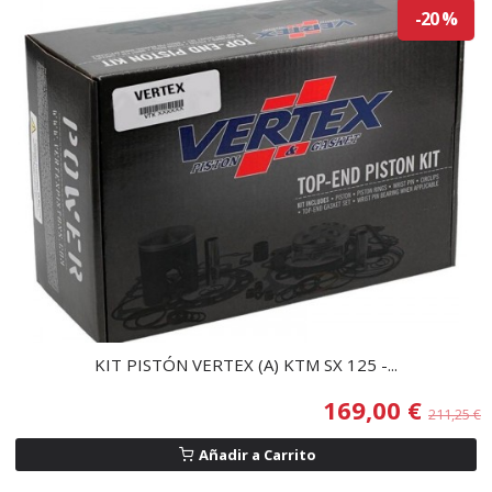
-20 %
KIT PISTÓN VERTEX (A) KTM SX 125 -...
169,00 €
211,25 €
Añadir a Carrito