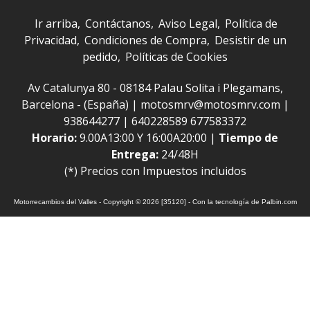
Ir arriba
Contáctanos
Aviso Legal
Política de
Privacidad
Condiciones de Compra
Desistir de un
pedido
Políticas de Cookies
Av Catalunya 80 - 08184 Palau Solita i Plegamans,
Barcelona - (España) | motosmrv@motosmrv.com |
938644277
|
640228589 677583372
Horario:
9.00A13:00 Y 16:00A20:00 |
Tiempo de
Entrega:
24/48H
(*) Precios con Impuestos incluidos
Motorrecambios del Valles
- Copyright © 2026 [35120] - Con la tecnología de Palbin.com