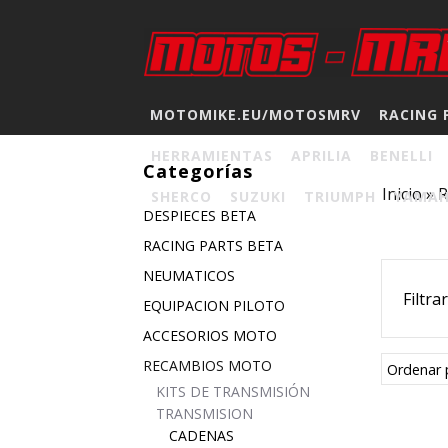
MOTOMIKE.EU/MOTOSMRV
RACING 
HERRAMIENTAS
APRILIA
BENELLI
Categorías
Inicio
»
SHERCO
SUZUKI
TRIUMPH
YAMA
DESPIECES BETA
RACING PARTS BETA
NEUMATICOS
Filtra
EQUIPACION PILOTO
ACCESORIOS MOTO
RECAMBIOS MOTO
Ordenar 
KITS DE TRANSMISIÓN
TRANSMISION
CADENAS