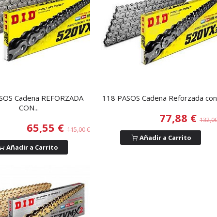
SOS Cadena REFORZADA
118 PASOS Cadena Reforzada con.
CON...
77,88 €
132,0
65,55 €
115,00 €
Añadir a Carrito
Añadir a Carrito