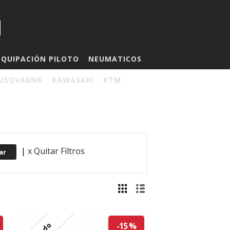
EQUIPACIÓN PILOTO
NEUMATICOS
USQVARNA
KAWASAKI
KTM
|
x Quitar Filtros
-15 %