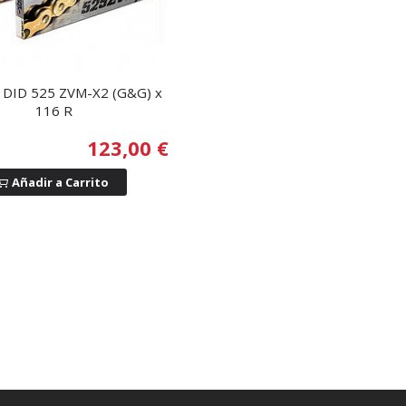
DID 525 ZVM-X2 (G&G) x
116 R
123,00 €
Añadir a Carrito