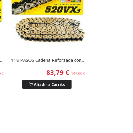
..
118 PASOS Cadena Reforzada con...
83,79 €
0 €
147,00 €
Añadir a Carrito