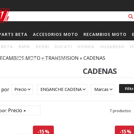
PARTS BETA
ACCESORIOS MOTO
RECAMBIOS MOTO
BETA
BMW
DERBI
DUCATI
HONDA
HUSABERG
H
RECAMBIOS MOTO
»
TRANSMISION
»
CADENAS
HA
CONTACTO
0
CADENAS
r por
Precio
ENGANCHE CADENA
Marcas
Precio
por:
7 productos
-15 %
-15 %