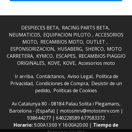
DESPIECES BETA
RACING PARTS BETA
NEUMATICOS
EQUIPACION PILOTO
ACCESORIOS
MOTO
RECAMBIOS MOTO
OUTLET
ESPONSORIZACION
HUSABERG
SHERCO
MOTO
CARRETERA
KYMCO
ESCAPES
RECAMBIOS PIAGGIO
ORIGINALES
KOVE
KOVE
Accesorios moto
Ir arriba
Contáctanos
Aviso Legal
Política de
Privacidad
Condiciones de Compra
Desistir de un
pedido
Políticas de Cookies
Av Catalunya 80 - 08184 Palau Solita i Plegamans,
Barcelona - (España) | motosmrv@motosmrv.com |
938644277
|
640228589 677583372
Horario:
9.00A13:00 Y 16:00A20:00 |
Tiempo de
Entrega:
24/48H