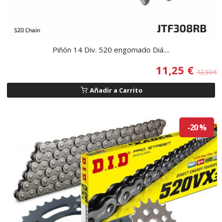
Piñón 14 Div. 520 engomado Diá....
11,25 €
12,50 €
Añadir a Carrito
-20 %