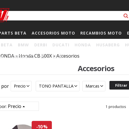
PARTS BETA
ACCESORIOS MOTO
RECAMBIOS MOTO
BETA
BMW
DERBI
DUCATI
HONDA
HUSABERG
H
HONDA
»
Honda CB 500X
»
Accesorios
HA
CONTACTO
0
Accesorios
r por
Precio
TONO PANTALLA
Marcas
Precio
por:
1 productos
-10 %