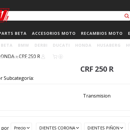
PARTS BETA
ACCESORIOS MOTO
RECAMBIOS MOTO
BETA
BMW
DERBI
DUCATI
HONDA
HUSABERG
H
HONDA
»
CRF 250 R
HA
CONTACTO
0
CRF 250 R
or Subcategoría:
Transmision
r por
Precio
DIENTES CORONA
DIENTES PIÑON