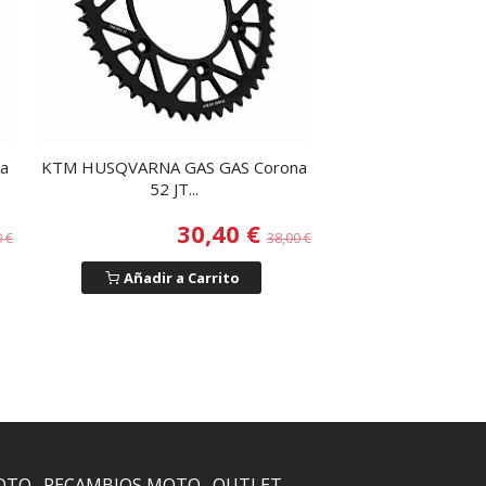
a
KTM HUSQVARNA GAS GAS Corona
52 JT...
30,40 €
0 €
38,00 €
Añadir a Carrito
OTO
RECAMBIOS MOTO
OUTLET