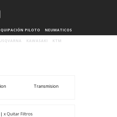
EQUIPACIÓN PILOTO
NEUMATICOS
USQVARNA
KAWASAKI
KTM
ion
Transmision
|
x Quitar Filtros