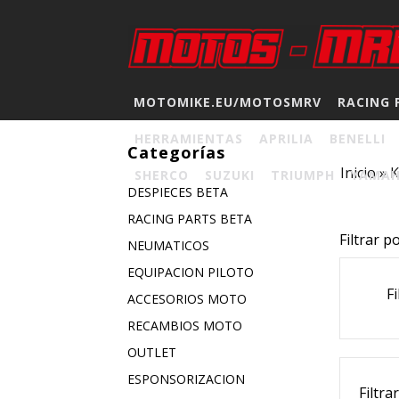
MOTOMIKE.EU/MOTOSMRV
RACING 
HERRAMIENTAS
APRILIA
BENELLI
Categorías
Inicio
»
SHERCO
SUZUKI
TRIUMPH
YAMA
DESPIECES BETA
RACING PARTS BETA
Filtrar p
NEUMATICOS
EQUIPACION PILOTO
Fi
ACCESORIOS MOTO
RECAMBIOS MOTO
OUTLET
ESPONSORIZACION
Filtra