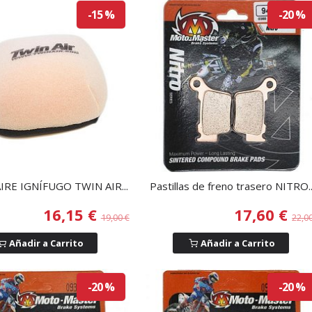
-15 %
-20 %
IRE IGNÍFUGO TWIN AIR...
Pastillas de freno trasero NITRO..
16,15 €
17,60 €
19,00 €
22,0
Añadir a Carrito
Añadir a Carrito
-20 %
-20 %