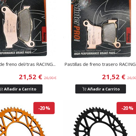
 de freno del/tras RACING...
Pastillas de freno trasero RACING.
21,52 €
21,52 €
26,90 €
26,9
Añadir a Carrito
Añadir a Carrito
-20 %
-20 %