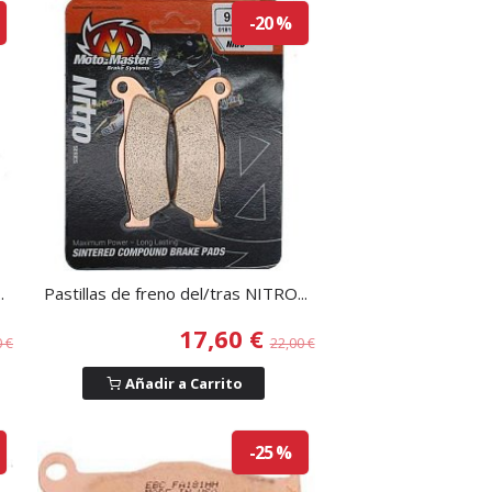
-20 %
.
Pastillas de freno del/tras NITRO...
17,60 €
0 €
22,00 €
Añadir a Carrito
-25 %