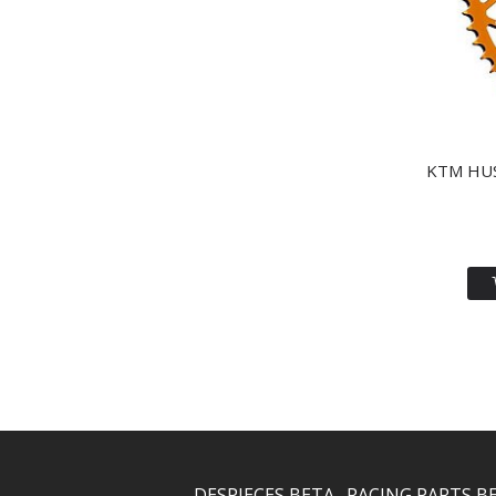
KTM HUS
DESPIECES BETA
RACING PARTS B