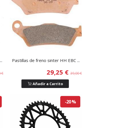
..
Pastillas de freno sinter HH EBC ...
29,25 €
0 €
39,00 €
Añadir a Carrito
-20 %