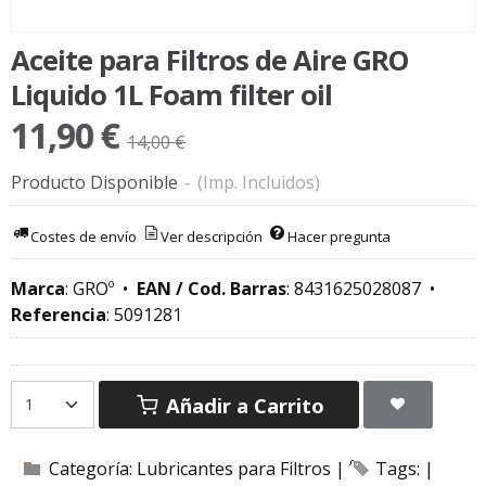
Aceite para Filtros de Aire GRO
Liquido 1L Foam filter oil
11,90 €
14,00 €
Producto Disponible
-
(Imp. Incluidos)
Costes de envío
Ver descripción
Hacer pregunta
Marca
:
GROº
•
EAN / Cod. Barras
:
8431625028087
•
Referencia
:
5091281
Añadir a Carrito
Categoría:
Lubricantes para Filtros
|
Tags:
|