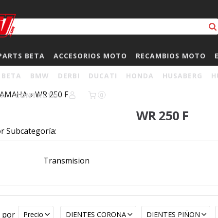
PARTS BETA
ACCESORIOS MOTO
RECAMBIOS MOTO
BETA
BMW
DERBI
DUCATI
HONDA
HUSABERG
H
YAMAHA
»
WR 250 F
HA
CONTACTO
0
WR 250 F
or Subcategoría:
Transmision
r por
Precio
DIENTES CORONA
DIENTES PIÑON