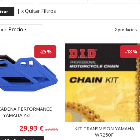
|
x Quitar Filtros
Precio
por:
2 productos
-25 %
-18 %
CADENA PERFORMANCE
YAMAHA YZF...
29,93 €
KIT TRANSMISON YAMAHA
39,90 €
WR250F