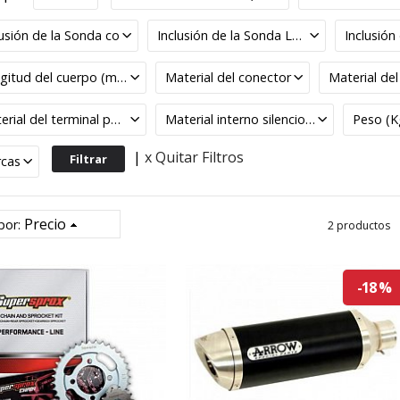
lusión de la Sonda co
Inclusión de la Sonda Lambda
Inclusión 
Longitud del cuerpo (mm)
Material del conector
Material de
Material del terminal posterior
Material interno silencioso
Peso (K
|
x Quitar Filtros
cas
Precio
por:
2 productos
-18 %