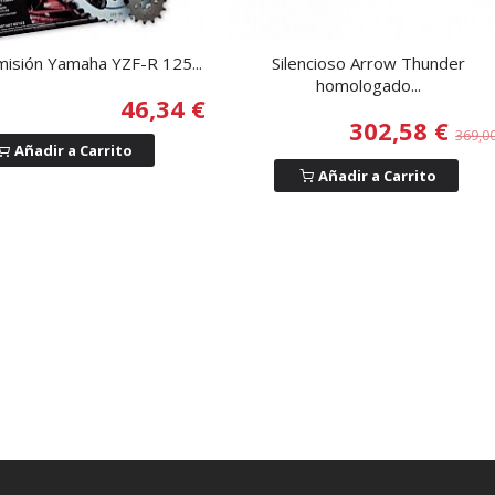
misión Yamaha YZF-R 125...
Silencioso Arrow Thunder
homologado...
46,34 €
302,58 €
369,0
Añadir a Carrito
Añadir a Carrito