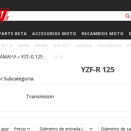
PARTS BETA
ACCESORIOS MOTO
RECAMBIOS MOTO
BETA
BMW
DERBI
DUCATI
HONDA
HUSABERG
H
YAMAHA
»
YZF-R 125
HA
CONTACTO
0
YZF-R 125
or Subcategoría:
Transmision
r por
Precio
Diámetro de entrada (mm)
Diámetro de sa