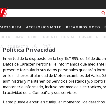
PARTS BETA
ACCESORIOS MOTO
RECAMBIOS MOTO
BETA
BMW
DERBI
DUCATI
HONDA
HUSABERG
H
HA
CONTACTO
0
Política Privacidad
En virtud de lo dispuesto en la Ley 15/1999, de 13 de dicie
Datos de Carácter Personal, le informamos que mediante 
presente formulario sus datos personales quedarán incor
en los ficheros titularidad de Motorrecambios del Valles S.C
administrar y mantener los Servicios prestados y/o contr
mantenerle informado, incluso por medios electrónicos, so
la actividad de la Compañía y sus servicios.
Usted puede ejercer, en cualquier momento, los derechos de