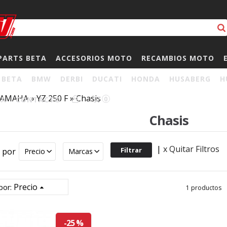
PARTS BETA
ACCESORIOS MOTO
RECAMBIOS MOTO
BETA
BMW
DERBI
DUCATI
HONDA
HUSABERG
H
YAMAHA
»
YZ 250 F
»
Chasis
HA
CONTACTO
0
Chasis
|
x Quitar Filtros
r por
Precio
Marcas
Precio
por:
1 productos
-25 %