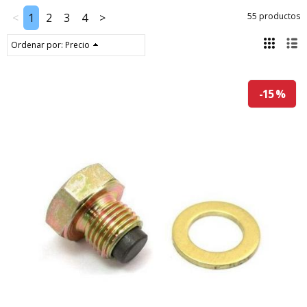
<
1
2
3
4
>
55 productos
Ordenar por:
Precio
-15 %