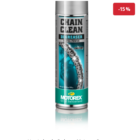
-15 %