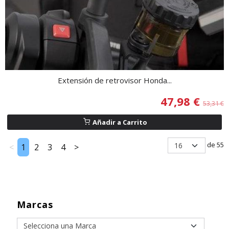
Extensión de retrovisor Honda...
47,98 €
53,31 €
Añadir a Carrito
de 55
<
1
2
3
4
>
Marcas