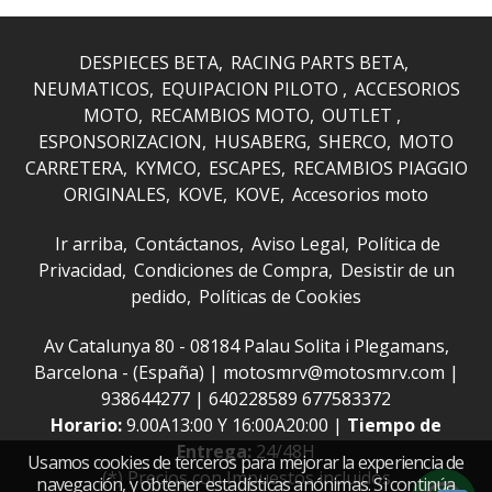
DESPIECES BETA
RACING PARTS BETA
NEUMATICOS
EQUIPACION PILOTO
ACCESORIOS
MOTO
RECAMBIOS MOTO
OUTLET
ESPONSORIZACION
HUSABERG
SHERCO
MOTO
CARRETERA
KYMCO
ESCAPES
RECAMBIOS PIAGGIO
ORIGINALES
KOVE
KOVE
Accesorios moto
Ir arriba
Contáctanos
Aviso Legal
Política de
Privacidad
Condiciones de Compra
Desistir de un
pedido
Políticas de Cookies
Av Catalunya 80 - 08184 Palau Solita i Plegamans,
Barcelona - (España) | motosmrv@motosmrv.com |
938644277
|
640228589 677583372
Horario:
9.00A13:00 Y 16:00A20:00 |
Tiempo de
Entrega:
24/48H
Usamos cookies de terceros para mejorar la experiencia de
(*) Precios con Impuestos incluidos
navegación, y obtener estadísticas anónimas. Si continúa