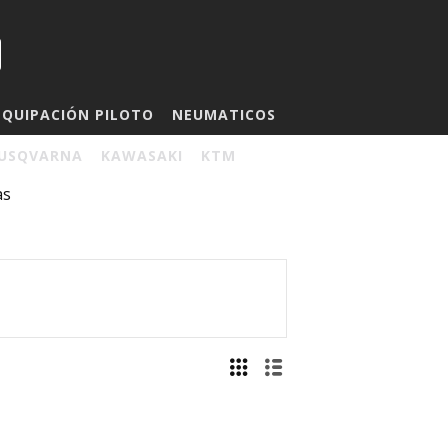
EQUIPACIÓN PILOTO
NEUMATICOS
USQVARNA
KAWASAKI
KTM
as