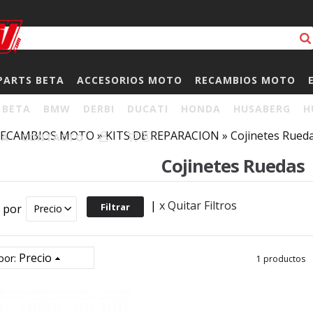
PARTS BETA
ACCESORIOS MOTO
RECAMBIOS MOTO
BETA
BMW
DERBI
DUCATI
HONDA
HUSABERG
H
RECAMBIOS MOTO
»
KITS DE REPARACION
»
Cojinetes Rued
HA
CONTACTO
0
Cojinetes Ruedas
|
x Quitar Filtros
r por
Precio
Precio
por:
1 productos