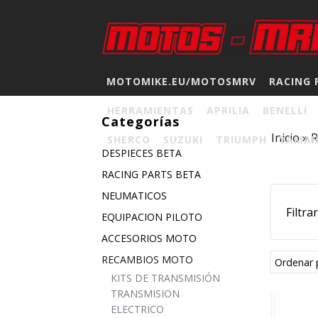
MOTOMIKE.EU/MOTOSMRV
RACING 
HERRAMIENTAS
APRILIA
BENELLI
Categorías
Inicio
»
SHERCO
SUZUKI
TRIUMPH
YAMA
DESPIECES BETA
RACING PARTS BETA
NEUMATICOS
Filtra
EQUIPACION PILOTO
ACCESORIOS MOTO
RECAMBIOS MOTO
Ordenar 
KITS DE TRANSMISIÓN
TRANSMISION
ELECTRICO