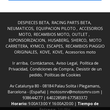
DESPIECES BETA
RACING PARTS BETA
NEUMATICOS
EQUIPACION PILOTO
ACCESORIOS
MOTO
RECAMBIOS MOTO
OUTLET
ESPONSORIZACION
HUSABERG
SHERCO
MOTO
CARRETERA
KYMCO
ESCAPES
RECAMBIOS PIAGGIO
ORIGINALES
KOVE
KOVE
Accesorios moto
Ir arriba
Contáctanos
Aviso Legal
Política de
Privacidad
Condiciones de Compra
Desistir de un
pedido
Políticas de Cookies
Av Catalunya 80 - 08184 Palau Solita i Plegamans,
Barcelona - (España) | motosmrv@motosmrv.com |
938644277
|
640228589 677583372
Horario:
9.00A13:00 Y 16:00A20:00 |
Tiempo de
Entrega:
24/48H