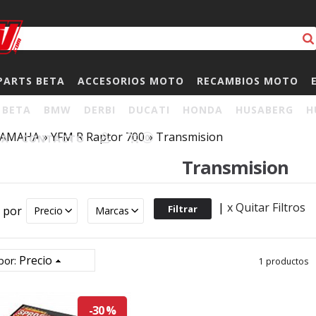
PARTS BETA
ACCESORIOS MOTO
RECAMBIOS MOTO
BETA
BMW
DERBI
DUCATI
HONDA
HUSABERG
H
YAMAHA
»
YFM R Raptor 700
»
Transmision
HA
CONTACTO
0
Transmision
|
x Quitar Filtros
r por
Precio
Marcas
Precio
por:
1 productos
-30 %