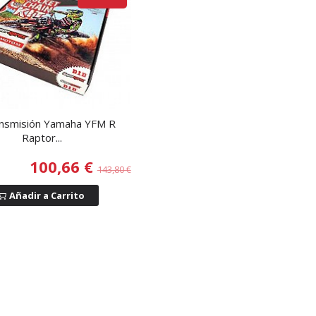
ansmisión Yamaha YFM R
Raptor...
100,66 €
143,80 €
Añadir a Carrito