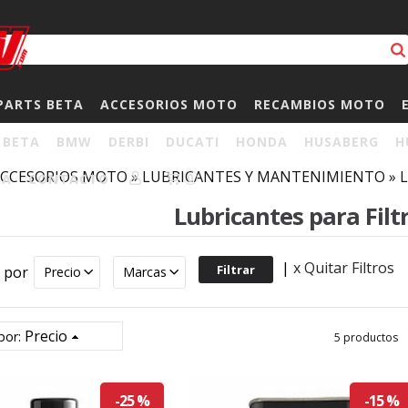
PARTS BETA
ACCESORIOS MOTO
RECAMBIOS MOTO
BETA
BMW
DERBI
DUCATI
HONDA
HUSABERG
H
CCESORIOS MOTO
»
LUBRICANTES Y MANTENIMIENTO
»
L
HA
CONTACTO
0
Lubricantes para Filt
|
x Quitar Filtros
r por
Precio
Marcas
Precio
por:
5 productos
-25 %
-15 %