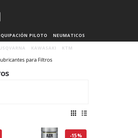
EQUIPACIÓN PILOTO
NEUMATICOS
USQVARNA
KAWASAKI
KTM
ubricantes para Filtros
ros
-15 %