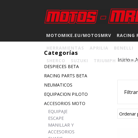
MOTOMIKE.EU/MOTOSMRV
RACING 
HERRAMIENTAS
APRILIA
BENELLI
Categorías
Inicio
»
A
SHERCO
SUZUKI
TRIUMPH
YAMA
DESPIECES BETA
RACING PARTS BETA
NEUMATICOS
Filtra
EQUIPACION PILOTO
ACCESORIOS MOTO
EQUIPAJE
Ordenar 
ESCAPE
MANILLAR Y
ACCESORIOS