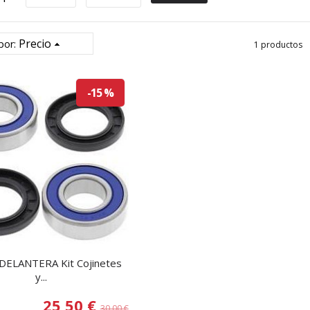
Precio
por:
1 productos
-15 %
ELANTERA Kit Cojinetes
y...
25,50 €
30,00 €