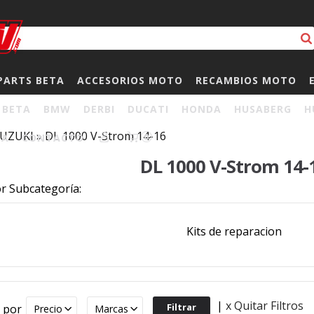
PARTS BETA
ACCESORIOS MOTO
RECAMBIOS MOTO
BETA
BMW
DERBI
DUCATI
HONDA
HUSABERG
H
UZUKI
»
DL 1000 V-Strom 14-16
HA
CONTACTO
0
DL 1000 V-Strom 14-
or Subcategoría:
Kits de reparacion
|
x Quitar Filtros
r por
Precio
Marcas