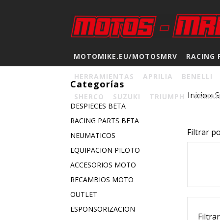
MOTOMIKE.EU/MOTOSMRV
RACING 
HERRAMIENTAS
APRILIA
BENELLI
Categorías
Inicio
»
S
SHERCO
SUZUKI
TRIUMPH
YAMA
DESPIECES BETA
RACING PARTS BETA
Filtrar p
NEUMATICOS
EQUIPACION PILOTO
ACCESORIOS MOTO
RECAMBIOS MOTO
OUTLET
ESPONSORIZACION
Filtra