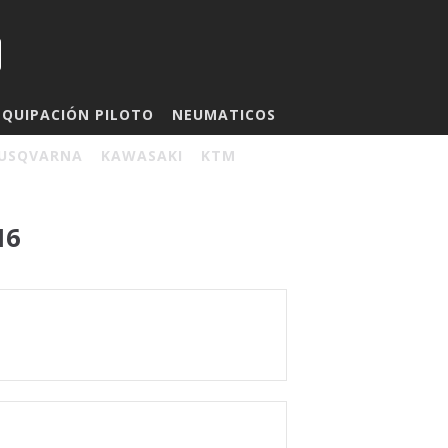
EQUIPACIÓN PILOTO
NEUMATICOS
USQVARNA
KAWASAKI
KTM
16