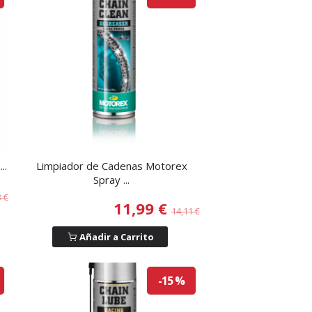
..
Limpiador de Cadenas Motorex
Spray ...
3 €
11,99 €
14,11 €
Añadir a Carrito
-15 %