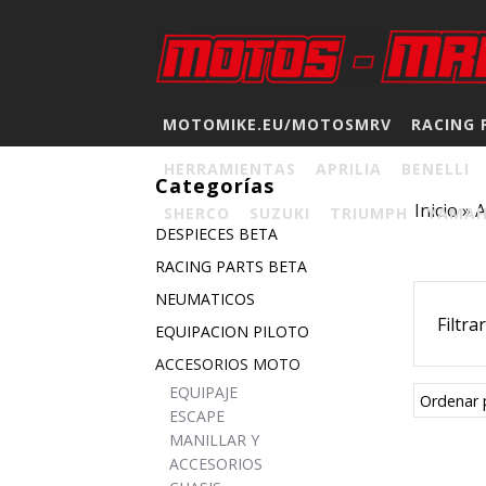
MOTOMIKE.EU/MOTOSMRV
RACING 
HERRAMIENTAS
APRILIA
BENELLI
Categorías
Inicio
»
A
SHERCO
SUZUKI
TRIUMPH
YAMA
DESPIECES BETA
RACING PARTS BETA
NEUMATICOS
Filtra
EQUIPACION PILOTO
ACCESORIOS MOTO
EQUIPAJE
Ordenar 
ESCAPE
MANILLAR Y
ACCESORIOS