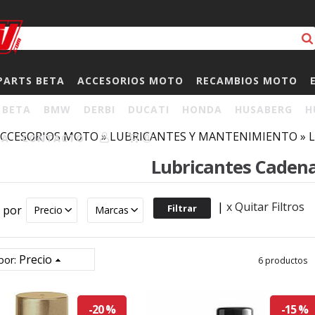
PARTS BETA
ACCESORIOS MOTO
RECAMBIOS MOTO
BETA
BMW
DERBI
DUCATI
HONDA
HUSABERG
H
CCESORIOS MOTO
»
LUBRICANTES Y MANTENIMIENTO
»
L
HA
CONTACTO
0
Lubricantes Caden
|
x Quitar Filtros
r por
Precio
Marcas
Precio
por:
6 productos
-20 %
-15 %