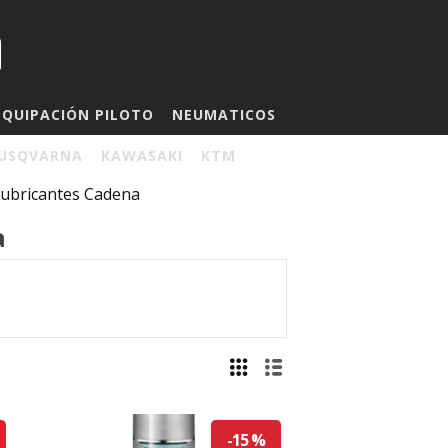
EQUIPACIÓN PILOTO
NEUMATICOS
USQVARNA
KAWASAKI
KTM
ubricantes Cadena
a
-15 %