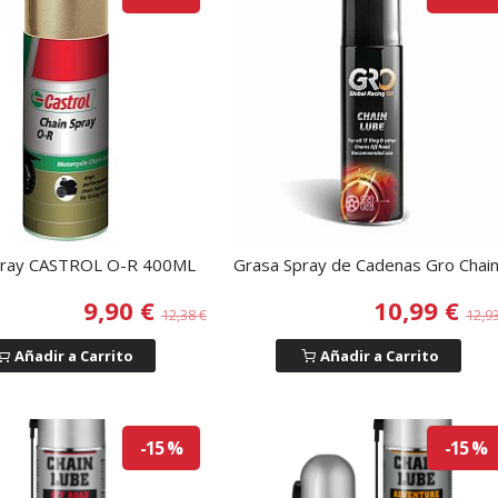
pray CASTROL O-R 400ML
Grasa Spray de Cadenas Gro Chain.
9,90 €
10,99 €
12,38 €
12,9
Añadir a Carrito
Añadir a Carrito
-15 %
-15 %