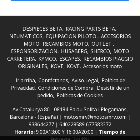
DESPIECES BETA
RACING PARTS BETA
NEUMATICOS
EQUIPACION PILOTO
ACCESORIOS
MOTO
RECAMBIOS MOTO
OUTLET
ESPONSORIZACION
HUSABERG
SHERCO
MOTO
CARRETERA
KYMCO
ESCAPES
RECAMBIOS PIAGGIO
ORIGINALES
KOVE
KOVE
Accesorios moto
Ir arriba
Contáctanos
Aviso Legal
Política de
Privacidad
Condiciones de Compra
Desistir de un
pedido
Políticas de Cookies
Av Catalunya 80 - 08184 Palau Solita i Plegamans,
Barcelona - (España) | motosmrv@motosmrv.com |
938644277
|
640228589 677583372
Horario:
9.00A13:00 Y 16:00A20:00 |
Tiempo de
Entrega:
24/48H