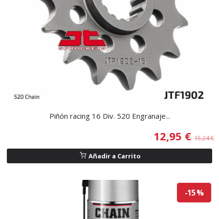
Piñón racing 16 Div. 520 Engranaje...
12,95 €
15,24 €
Añadir a Carrito
-15 %