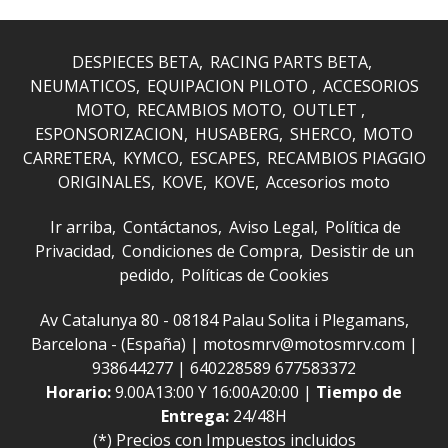
DESPIECES BETA
RACING PARTS BETA
NEUMATICOS
EQUIPACION PILOTO
ACCESORIOS
MOTO
RECAMBIOS MOTO
OUTLET
ESPONSORIZACION
HUSABERG
SHERCO
MOTO
CARRETERA
KYMCO
ESCAPES
RECAMBIOS PIAGGIO
ORIGINALES
KOVE
KOVE
Accesorios moto
Ir arriba
Contáctanos
Aviso Legal
Política de
Privacidad
Condiciones de Compra
Desistir de un
pedido
Políticas de Cookies
Av Catalunya 80 - 08184 Palau Solita i Plegamans,
Barcelona - (España) | motosmrv@motosmrv.com |
938644277
|
640228589 677583372
Horario:
9.00A13:00 Y 16:00A20:00 |
Tiempo de
Entrega:
24/48H
(*) Precios con Impuestos incluidos