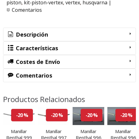
piston
kit-piston-vertex
vertex
husqvarna
|
Comentarios
Descripción
Características
Costes de Envío
Comentarios
Productos Relacionados
-20 %
-20 %
-20 %
-20 %
Manillar
Manillar
Manillar
Manillar
Renthal 999
Renthal 997
Renthal 996
Renthal 996