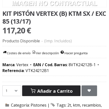
KIT PISTÓN VERTEX (B) KTM SX / EXC
85 (13/17)
117,20 €
Producto Disponible
-
(Imp. Incluidos)
Costes de envío
Ver descripción
Hacer pregunta
Marca
:
Vertex
•
EAN / Cod. Barras
:
8VTK24212B-1
•
Referencia
:
VTK24212B1
Añadir a Carrito
Categoría:
Pistones
|
Tags:
2t
ktm
recambios