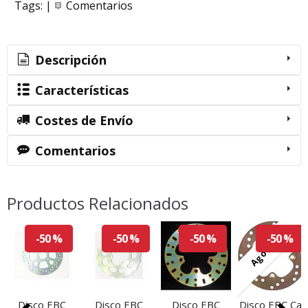
Tags:
|
Comentarios
Descripción
Características
Costes de Envío
Comentarios
Productos Relacionados
Agotado
-50 %
-50 %
-50 %
-50 %
Disco EBC
Disco EBC
Disco EBC
Disco EBC Can