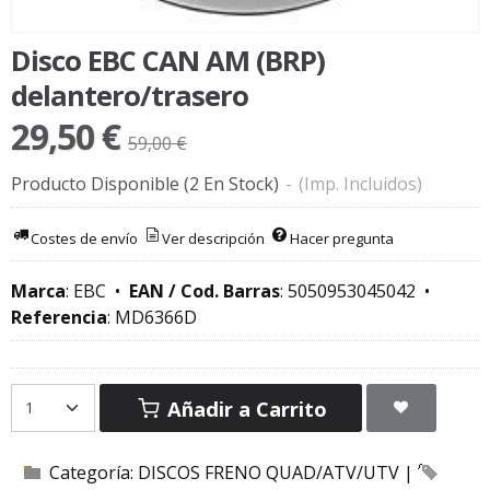
Disco EBC CAN AM (BRP)
delantero/trasero
29,50 €
59,00 €
Producto Disponible
(2 En Stock)
-
(Imp. Incluidos)
Costes de envío
Ver descripción
Hacer pregunta
Marca
:
EBC
•
EAN / Cod. Barras
:
5050953045042
•
Referencia
:
MD6366D
Añadir a Carrito
Categoría:
DISCOS FRENO QUAD/ATV/UTV
|