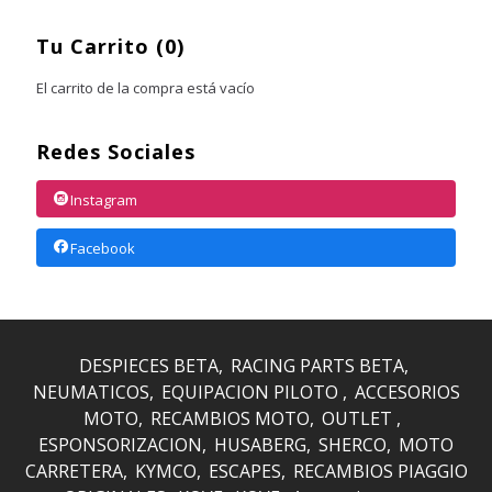
Tu Carrito (0)
El carrito de la compra está vacío
Redes Sociales
Instagram
Facebook
DESPIECES BETA
RACING PARTS BETA
NEUMATICOS
EQUIPACION PILOTO
ACCESORIOS
MOTO
RECAMBIOS MOTO
OUTLET
ESPONSORIZACION
HUSABERG
SHERCO
MOTO
CARRETERA
KYMCO
ESCAPES
RECAMBIOS PIAGGIO