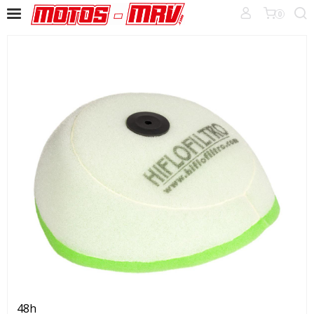
0
48h