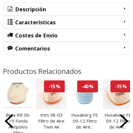
Descripción
Características
Costes de Envío
Comentarios
Productos Relacionados
-15 %
-40 %
-15 %
Beta RR 06-
Ktm 98-03
Husaberg FE
Husaberg FE
19 Funda
Filtro de Aire
09-12 Filtro
09-12 Filtro
Antipolvo
Twin Air
de Aire...
de Aire...
Filtro