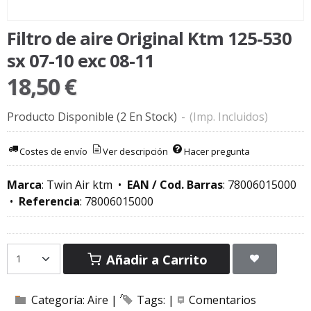
Filtro de aire Original Ktm 125-530
sx 07-10 exc 08-11
18,50 €
Producto Disponible
(2 En Stock)
-
(Imp. Incluidos)
Costes de envío
Ver descripción
Hacer pregunta
Marca
:
Twin Air ktm
•
EAN / Cod. Barras
:
78006015000
•
Referencia
:
78006015000
Añadir a Carrito
Categoría:
Aire
|
Tags:
|
Comentarios