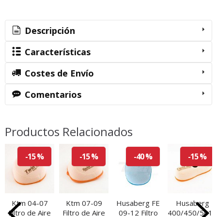
Descripción
Características
Costes de Envío
Comentarios
Productos Relacionados
-15 %
-15 %
-40 %
-15 %
Ktm 04-07
Ktm 07-09
Husaberg FE
Husaberg
Filtro de Aire
Filtro de Aire
09-12 Filtro
400/450/501/