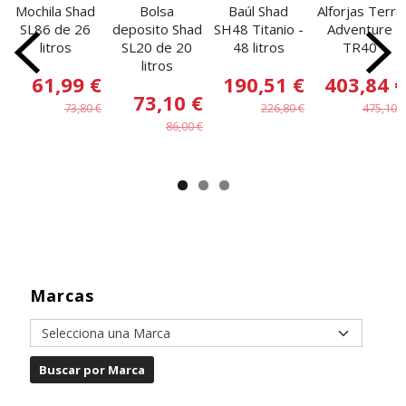
Mochila Shad
Bolsa
Baúl Shad
Alforjas Terra
SL86 de 26
deposito Shad
SH48 Titanio -
Adventure
litros
SL20 de 20
48 litros
TR40
litros
61,99 €
190,51 €
403,84 €
73,10 €
73,80 €
226,80 €
475,10 €
86,00 €
Marcas