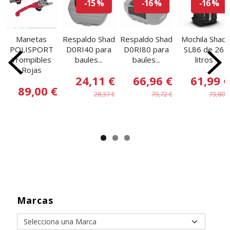
-15 %
-16 %
-16 %
Manetas
Respaldo Shad
Respaldo Shad
Mochila Shad
POLISPORT
D0RI40 para
D0RI80 para
SL86 de 26
irrompibles
baules...
baules...
litros
Rojas
24,11 €
66,96 €
61,99 €
89,00 €
28,37 €
79,72 €
73,80 €
Marcas