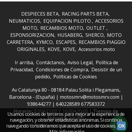
DESPIECES BETA
RACING PARTS BETA
NEUMATICOS
EQUIPACION PILOTO
ACCESORIOS
MOTO
RECAMBIOS MOTO
OUTLET
ESPONSORIZACION
HUSABERG
SHERCO
MOTO
CARRETERA
KYMCO
ESCAPES
RECAMBIOS PIAGGIO
ORIGINALES
KOVE
KOVE
Accesorios moto
Ir arriba
Contáctanos
Aviso Legal
Política de
Privacidad
Condiciones de Compra
Desistir de un
pedido
Políticas de Cookies
Av Catalunya 80 - 08184 Palau Solita i Plegamans,
Barcelona - (España) | motosmrv@motosmrv.com |
938644277
|
640228589 677583372
Horario:
9.00A13:00 Y 16:00A20:00 |
Tiempo de
Usamos cookies de terceros para mejorar la experiencia de
Entrega:
24/48H
navegación, y obtener estadísticas anónimas. Si continúa
(*) Precios con Impuestos incluidos
navegando consideramos que acepta el uso de cookies.
OK
Más información