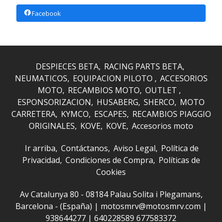
Facebook
DESPIECES BETA
RACING PARTS BETA
NEUMATICOS
EQUIPACION PILOTO
ACCESORIOS
MOTO
RECAMBIOS MOTO
OUTLET
ESPONSORIZACION
HUSABERG
SHERCO
MOTO
CARRETERA
KYMCO
ESCAPES
RECAMBIOS PIAGGIO
ORIGINALES
KOVE
KOVE
Accesorios moto
Ir arriba
Contáctanos
Aviso Legal
Política de
Privacidad
Condiciones de Compra
Políticas de
Cookies
Av Catalunya 80 - 08184 Palau Solita i Plegamans,
Barcelona - (España) | motosmrv@motosmrv.com |
938644277
|
640228589 677583372