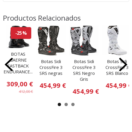
Productos Relacionados
-25 %
BOTAS
GAERNE
Botas Sidi
Botas Sidi
Botas Sidi
FASTBACK
CrossFire 3
CrossFire 3
CrossFire 3
ENDURANCE...
SRS negras
SRS Negro
SRS Blanco
Gris
309,00 €
454,99 €
454,99 €
454,99 €
412,00 €