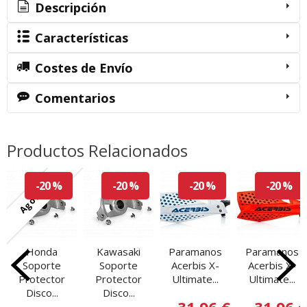
Descripción
Características
Costes de Envío
Comentarios
Productos Relacionados
Agotado
-20 %
-20 %
-20 %
-20 %
Honda
Kawasaki
Paramanos
Paramanos
Soporte
Soporte
Acerbis X-
Acerbis X-
Protector
Protector
Ultimate...
Ultimate...
Disco...
Disco...
31,96 €
31,96 €