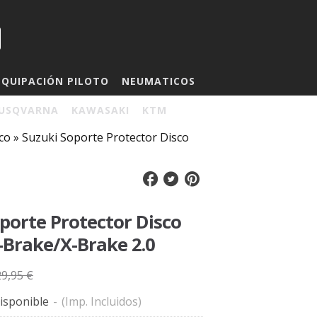
EQUIPACIÓN PILOTO
NEUMATICOS
USQVARNA
KAWASAKI
KTM
co
»
Suzuki Soporte Protector Disco
porte Protector Disco
-Brake/X-Brake 2.0
29,95 €
isponible
-
(Imp. Incluidos)