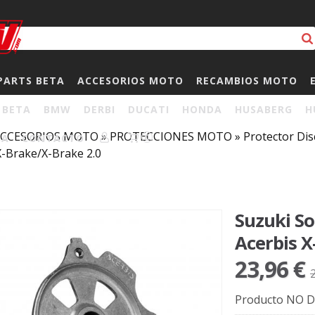
PARTS BETA
ACCESORIOS MOTO
RECAMBIOS MOTO
BETA
BMW
DERBI
DUCATI
HONDA
HUSABERG
H
CCESORIOS MOTO
»
PROTECCIONES MOTO
»
Protector Dis
HA
CONTACTO
0
X-Brake/X-Brake 2.0
Suzuki So
Acerbis X
23,96 €
Producto NO D