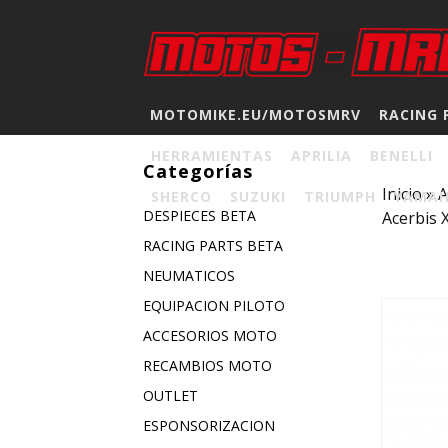
MOTOMIKE.EU/MOTOSMRV
RACING 
HERRAMIENTAS
APRILIA
BENELLI
Categorías
Inicio
»
A
SHERCO
SUZUKI
TRIUMPH
YAMA
DESPIECES BETA
Acerbis 
RACING PARTS BETA
NEUMATICOS
EQUIPACION PILOTO
ACCESORIOS MOTO
RECAMBIOS MOTO
OUTLET
ESPONSORIZACION