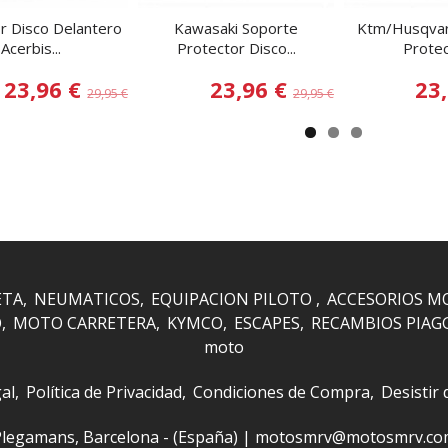
r Disco Delantero
Kawasaki Soporte
Ktm/Husqvar
Acerbis...
Protector Disco...
Protec
23,96 €
23,96 €
23
29,95 €
29,95 €
ETA
NEUMATICOS
EQUIPACION PILOTO
ACCESORIOS M
O
MOTO CARRETERA
KYMCO
ESCAPES
RECAMBIOS PIAG
moto
al
Política de Privacidad
Condiciones de Compra
Desistir
 i Plegamans, Barcelona - (España) | motosmrv@motosmrv.c