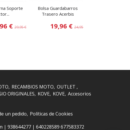
na Soporte
Bolsa Guardabarros
Protector de Chas
tor...
Trasero Acerbis
EXC 17-.....
,96 €
19,96 €
34,99
29,95 €
24,95 €
OTO
RECAMBIOS MOTO
OUTLET
GIO ORIGINALES
KOVE
KOVE
Accesorios
 de un pedido
Políticas de Cookies
om |
938644277
|
640228589 677583372