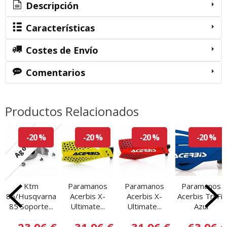
Descripción
Características
Costes de Envío
Comentarios
Productos Relacionados
Agotado
-20 %
-20 %
-20 %
-20 %
Ktm
Paramanos
Paramanos
Paramanos
85/Husqvarna
Acerbis X-
Acerbis X-
Acerbis Tri Fit
85 Soporte...
Ultimate...
Ultimate...
Azul
23,96 €
31,96 €
31,96 €
63,96 €