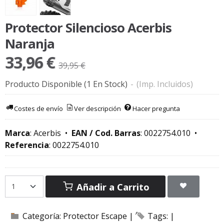
Protector Silencioso Acerbis
Naranja
33,96 €
39,95 €
Producto Disponible
(1 En Stock)
-
(Imp. Incluidos)
Costes de envío
Ver descripción
Hacer pregunta
Marca
:
Acerbis
•
EAN / Cod. Barras
:
0022754.010
•
Referencia
:
0022754.010
Añadir a Carrito
Categoría:
Protector Escape
|
Tags:
|