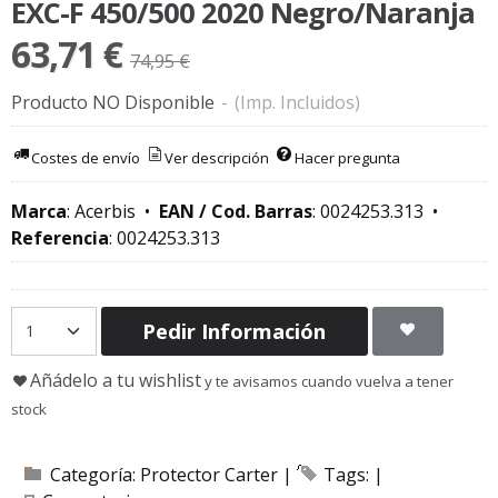
EXC-F 450/500 2020 Negro/Naranja
63,71 €
74,95 €
Producto NO Disponible
-
(Imp. Incluidos)
Costes de envío
Ver descripción
Hacer pregunta
Marca
:
Acerbis
•
EAN / Cod. Barras
:
0024253.313
•
Referencia
:
0024253.313
Pedir Información
Añádelo a tu wishlist
y te avisamos cuando vuelva a tener
stock
Categoría:
Protector Carter
|
Tags:
|