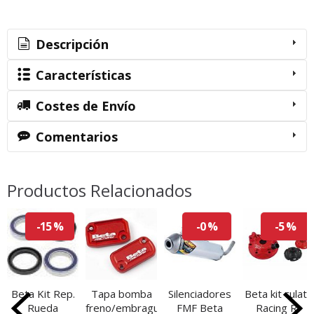
Descripción
Características
Costes de Envío
Comentarios
Productos Relacionados
-15 %
-0 %
-5 %
Beta Kit Rep.
Tapa bomba
​Silenciadores
Beta kit culata
Rueda
freno/embrague
FMF Beta
Racing Rr