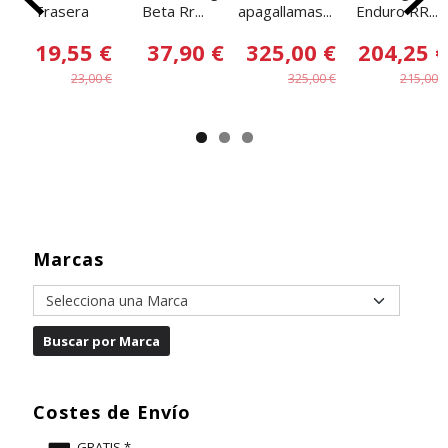
Trasera
Beta Rr...
apagallamas...
Enduro RR...
19,55 €
37,90 €
325,00 €
204,25 €
23,00 €
325,00 €
215,00 €
Marcas
Costes de Envío
GRATIS *