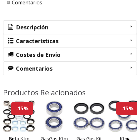
Comentarios
Descripción
Características
Costes de Envío
Comentarios
Productos Relacionados
-15 %
-15 %
Beta Ktm
GasGas Ktm
Gas Gas Kit
Ktm