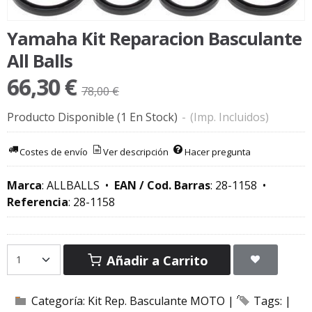
Yamaha Kit Reparacion Basculante
All Balls
66,30 €
78,00 €
Producto Disponible
(1 En Stock)
-
(Imp. Incluidos)
Costes de envío
Ver descripción
Hacer pregunta
Marca
:
ALLBALLS
•
EAN / Cod. Barras
:
28-1158
•
Referencia
:
28-1158
Añadir a Carrito
Categoría:
Kit Rep. Basculante MOTO
|
Tags:
|