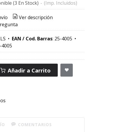
nible
(3 En Stock)
-
(Imp. Incluidos)
nvío
Ver descripción
pregunta
LS
•
EAN / Cod. Barras
:
25-4005
•
-4005
Añadir a Carrito
ios
ÍO
COMENTARIOS