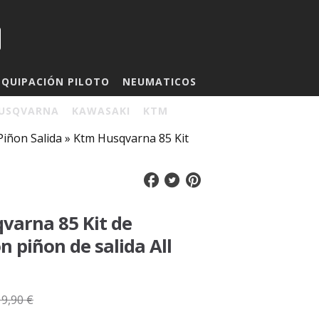
EQUIPACIÓN PILOTO
NEUMATICOS
USQVARNA
KAWASAKI
KTM
Piñon Salida
»
Ktm Husqvarna 85 Kit
varna 85 Kit de
n piñon de salida All
19,90 €