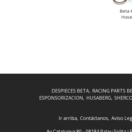
Beta 
Husab
DESPIECES BETA
RACING PARTS B
ESPONSORIZACION
HUSABERG
SHERC
Ir arriba
Contáctanos
Aviso Leg
Av Catalunya 80 - 08184 Palau Solita