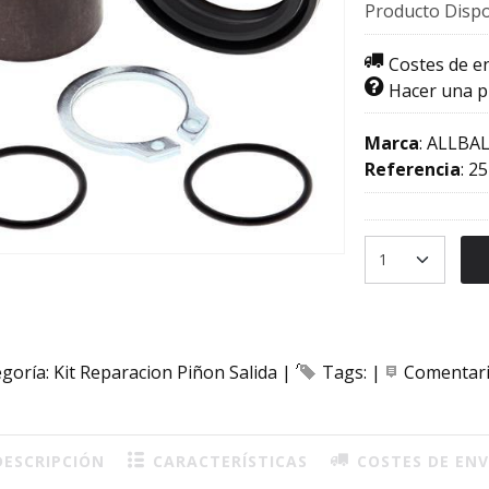
Producto Dispo
Costes de e
Hacer una 
Marca
:
ALLBAL
Referencia
:
25
egoría:
Kit Reparacion Piñon Salida
|
Tags:
|
Comentar
ESCRIPCIÓN
CARACTERÍSTICAS
COSTES DE ENV