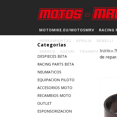
MOTOMIKE.EU/MOTOSMRV
RACING 
HERRAMIENTAS
APRILIA
BENELLI
Categorías
Inicio
»
SHERCO
SUZUKI
TRIUMPH
YAMA
DESPIECES BETA
de repara
RACING PARTS BETA
NEUMATICOS
EQUIPACION PILOTO
ACCESORIOS MOTO
RECAMBIOS MOTO
OUTLET
ESPONSORIZACION