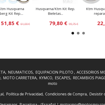
Ktm Husqvarna
Husqvarna/Ktm Kit Rep.
Ktm Husqva
erg Kit Rep....
Bieletas...
reparac
51,85 €
79,80 €
22
61,00 €
99,75 €
ETA
NEUMATICOS
EQUIPACION PILOTO
ACCESORIOS M
O
MOTO CARRETERA
KYMCO
ESCAPES
RECAMBIOS PIAG
moto
al
Política de Privacidad
Condiciones de Compra
Desistir
 i Plegamans, Barcelona - (España) | motosmrv@motosmrv.c