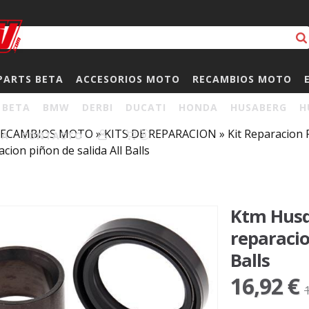
PARTS BETA
ACCESORIOS MOTO
RECAMBIOS MOTO
BETA
BMW
DERBI
DUCATI
HONDA
HUSABERG
H
RECAMBIOS MOTO
»
KITS DE REPARACION
»
Kit Reparacion 
HA
CONTACTO
0
cion piñon de salida All Balls
Ktm Husq
reparacio
Balls
16,92 €