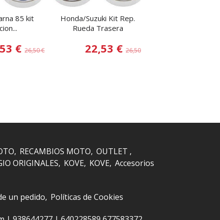
rna 85 kit
Honda/Suzuki Kit Rep.
Yamaha Kit repar
ion...
Rueda Trasera
Bieletas All...
,53 €
22,53 €
86,70 
26,50 €
26,50 €
OTO
RECAMBIOS MOTO
OUTLET
GIO ORIGINALES
KOVE
KOVE
Accesorios
 de un pedido
Políticas de Cookies
om |
938644277
|
640228589 677583372