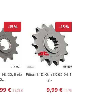
-15 %
-15 %
 98-20, Beta
Piñon 14D Ktm SX 65 04-17
Piñom Husqvarna 
,...
y...
690-790 14D.
,99 €
9,99 €
12,67
11,75 €
11,75 €