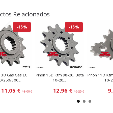
ctos Relacionados
o
-15 %
-15 %
13D Gas Gas EC
Piñon 15D Ktm 98-20, Beta
Piñon 11D Ktm
0/250/300...
10-20,...
10-20
11,05 €
12,96 €
9
13,00 €
15,25 €