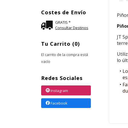
Costes de Envío
Piño
GRATIS *
Piño
Consultar Destinos
JT Sp
terre
Tu Carrito (0)
Utili
El carrito de la compra está
lo úl
vacío
Lo
es
Redes Sociales
Fa
du
Instagram
Facebook