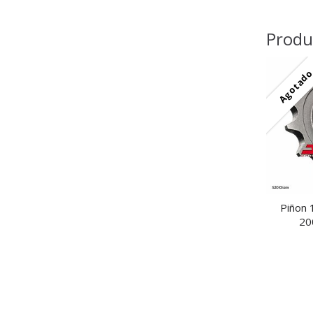
Produ
Agotad
Piñon 
20