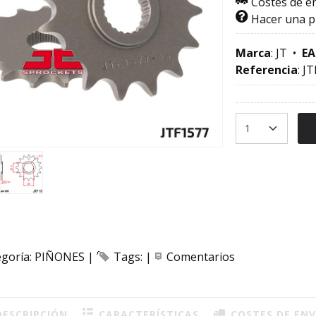
Costes de e
Hacer una 
Marca
:
JT
•
EA
Referencia
:
JT
egoría:
PIÑONES
|
Tags:
|
Comentarios
ESCRIPCIÓN
CARACTERÍSTICAS
COSTES DE ENV