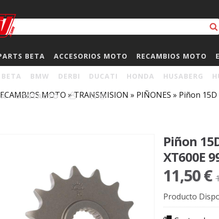
PARTS BETA
ACCESORIOS MOTO
RECAMBIOS MOTO
BETA
BMW
DERBI
DUCATI
HONDA
HUSABERG
H
RECAMBIOS MOTO
»
TRANSMISION
»
PIÑONES
»
Piñon 15D
HA
CONTACTO
0
Piñon 15
XT600E 9
11,50 €
Producto Dispo