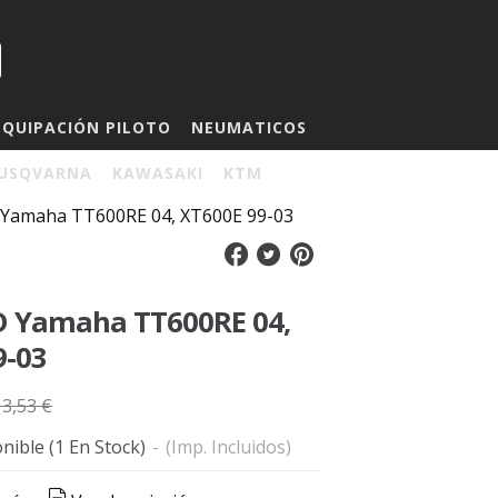
EQUIPACIÓN PILOTO
NEUMATICOS
USQVARNA
KAWASAKI
KTM
 Yamaha TT600RE 04, XT600E 99-03
D Yamaha TT600RE 04,
9-03
13,53 €
nible
(1 En Stock)
-
(Imp. Incluidos)