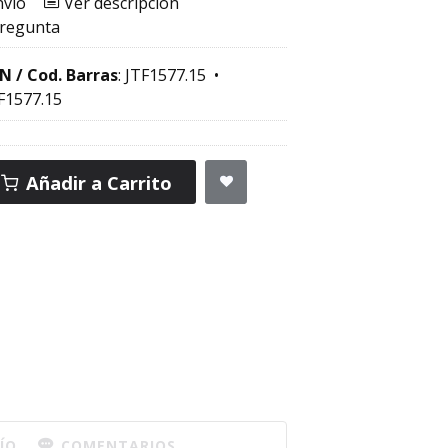
nvío
Ver descripción
pregunta
N / Cod. Barras
:
JTF1577.15
•
F1577.15
Añadir a Carrito
ÍO
COMENTARIOS