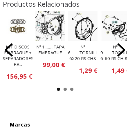
Productos Relacionados
KIT DISCOS
Nº 1..........TAPA
Nº
Nº
EMBRAGUE +
EMBRAGUE
6..........TORNILLO
9..........TORNI
SEPARADORES
6X20 RS CH8
6-60 RS CH 8...
99,00 €
RR...
1,29 €
1,49 €
156,95 €
Marcas