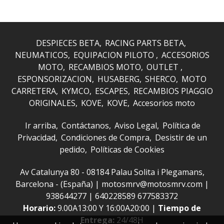
DESPIECES BETA
RACING PARTS BETA
NEUMATICOS
EQUIPACION PILOTO
ACCESORIOS
MOTO
RECAMBIOS MOTO
OUTLET
ESPONSORIZACION
HUSABERG
SHERCO
MOTO
CARRETERA
KYMCO
ESCAPES
RECAMBIOS PIAGGIO
ORIGINALES
KOVE
KOVE
Accesorios moto
Ir arriba
Contáctanos
Aviso Legal
Política de
Privacidad
Condiciones de Compra
Desistir de un
pedido
Políticas de Cookies
Av Catalunya 80 - 08184 Palau Solita i Plegamans,
Barcelona - (España) | motosmrv@motosmrv.com |
938644277
|
640228589 677583372
Horario:
9.00A13:00 Y 16:00A20:00 |
Tiempo de
Entrega:
24/48H