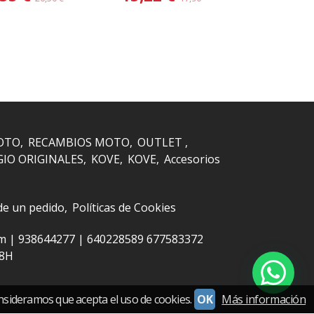
OTO
RECAMBIOS MOTO
OUTLET
GIO ORIGINALES
KOVE
KOVE
Accesorios
 de un pedido
Políticas de Cookies
om |
938644277
|
640228589 677583372
48H
nsideramos que acepta el uso de cookies.
OK
Más información