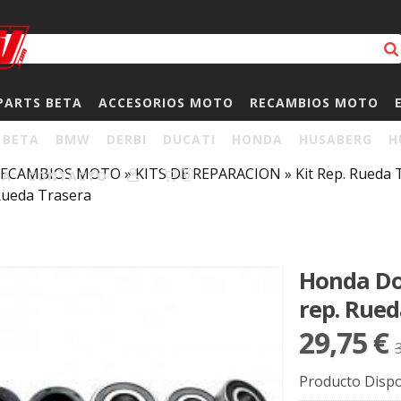
PARTS BETA
ACCESORIOS MOTO
RECAMBIOS MOTO
BETA
BMW
DERBI
DUCATI
HONDA
HUSABERG
H
RECAMBIOS MOTO
»
KITS DE REPARACION
»
Kit Rep. Rueda
HA
CONTACTO
0
 Rueda Trasera
Honda Do
rep. Rued
29,75 €
Producto Dispo