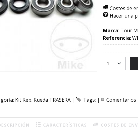
Costes de e
Hacer una 
Marca
:
Tour M
Referencia
:
W
egoría:
Kit Rep. Rueda TRASERA
|
Tags:
|
Comentarios
ESCRIPCIÓN
CARACTERÍSTICAS
COSTES DE ENV