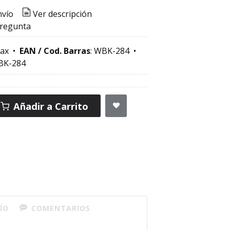
nvío
Ver descripción
pregunta
ax
•
EAN / Cod. Barras
:
WBK-284
•
BK-284
Añadir a Carrito
ÍO
COMENTARIOS