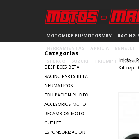
MOTOMIKE.EU/MOTOSMRV
RACING 
HERRAMIENTAS
APRILIA
BENELLI
Categorías
Inicio
»
SHERCO
SUZUKI
TRIUMPH
YAMA
DESPIECES BETA
Kit rep.
RACING PARTS BETA
NEUMATICOS
EQUIPACION PILOTO
ACCESORIOS MOTO
RECAMBIOS MOTO
OUTLET
ESPONSORIZACION