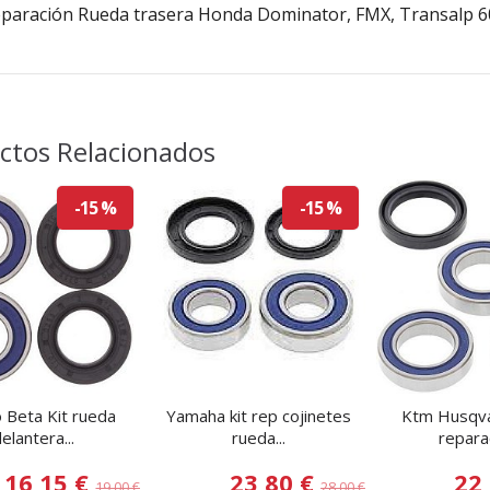
eparación Rueda trasera Honda Dominator, FMX, Transalp 600
ctos Relacionados
-15 %
-15 %
 Beta Kit rueda
Yamaha kit rep cojinetes
Ktm Husqva
elantera...
rueda...
reparac
16,15 €
23,80 €
22
19,00 €
28,00 €