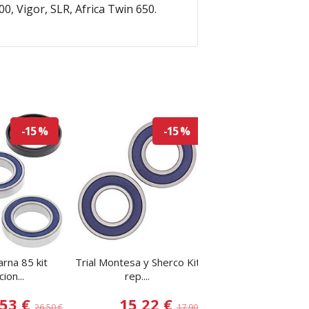
, Vigor, SLR, Africa Twin 650.
-15 %
-15 %
rna 85 kit
Trial Montesa y Sherco Kit
Gas Gas Kit Rep.
ion...
rep....
Trasera
,53 €
15,22 €
21,25
26,50 €
17,90 €