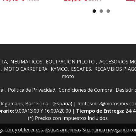
ETA
NEUMATICOS
EQUIPACION PILOTO
ACCESORIOS M
O
MOTO CARRETERA
KYMCO
ESCAPES
RECAMBIOS PIAG
moto
al
Política de Privacidad
Condiciones de Compra
Desistir
 i Plegamans, Barcelona - (España) | motosmrv@motosmrv.c
rario:
9.00A13:00 Y 16:00A20:00 |
Tiempo de Entrega:
24/
(*) Precios con Impuestos incluidos
gación, y obtener estadísticas anónimas. Si continúa navegando co
Motorrecambios del Valles
- Copyright © 2026 [35120] - Con la tecnología de Palbin.com