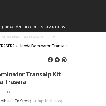
EQUIPACIÓN PILOTO
NEUMATICOS
USQVARNA
KAWASAKI
KTM
 TRASERA
»
Honda Dominator Transalp
minator Transalp Kit
a Trasera
35,00 €
nible
(1 En Stock)
-
(Imp. Incluidos)