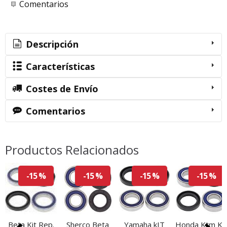
Comentarios
Descripción
Características
Costes de Envío
Comentarios
Productos Relacionados
-15 %
-15 %
-15 %
-15 %
Beta Kit Rep.
Sherco Beta
Yamaha kIT
Honda Ktm Kit