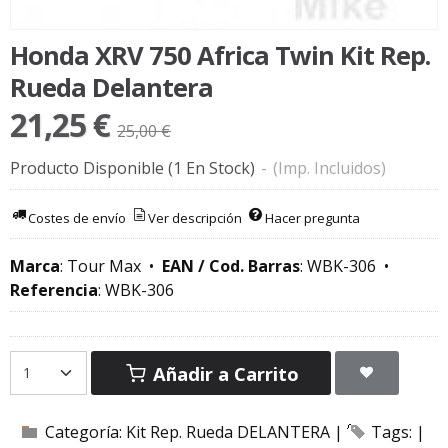
Honda XRV 750 Africa Twin Kit Rep.
Rueda Delantera
21,25 €
25,00 €
Producto Disponible
(1 En Stock)
-
(Imp. Incluidos)
Costes de envío
Ver descripción
Hacer pregunta
Marca
:
Tour Max
•
EAN / Cod. Barras
:
WBK-306
•
Referencia
:
WBK-306
Añadir a Carrito
Categoría:
Kit Rep. Rueda DELANTERA
|
Tags:
|