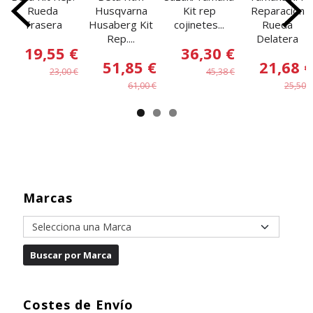
Rueda
Husqvarna
Kit rep
Reparacion
Trasera
Husaberg Kit
cojinetes...
Rueda
Rep....
Delatera
19,55 €
36,30 €
51,85 €
21,68 €
23,00 €
45,38 €
61,00 €
25,50 €
Marcas
Costes de Envío