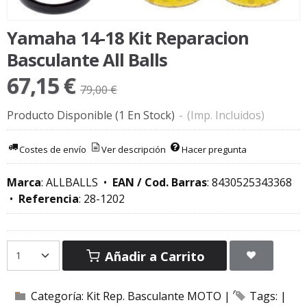
Yamaha 14-18 Kit Reparacion
Basculante All Balls
67,15 €
79,00 €
Producto Disponible
(1 En Stock)
-
(Imp. Incluidos)
Costes de envío
Ver descripción
Hacer pregunta
Marca
:
ALLBALLS
•
EAN / Cod. Barras
:
8430525343368
•
Referencia
:
28-1202
Añadir a Carrito
Categoría:
Kit Rep. Basculante MOTO
|
Tags:
|