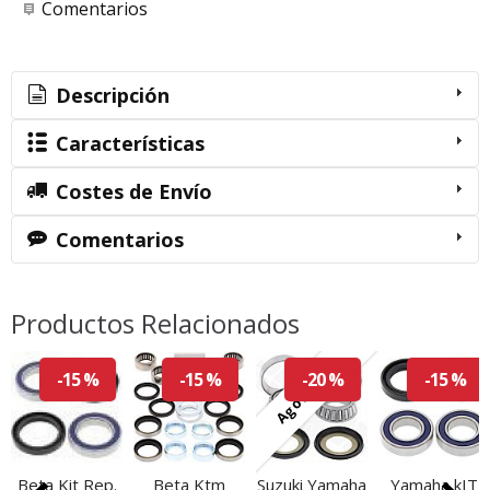
Comentarios
Descripción
Características
Costes de Envío
Comentarios
Productos Relacionados
Agotado
-15 %
-15 %
-20 %
-15 %
Beta Kit Rep.
Beta Ktm
Suzuki Yamaha
Yamaha kIT