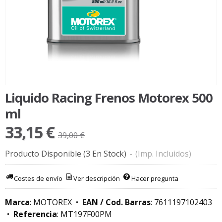
Liquido Racing Frenos Motorex 500
ml
33,15 €
39,00 €
Producto Disponible
(3 En Stock)
-
(Imp. Incluidos)
Costes de envío
Ver descripción
Hacer pregunta
Marca
:
MOTOREX
•
EAN / Cod. Barras
:
7611197102403
•
Referencia
:
MT197F00PM