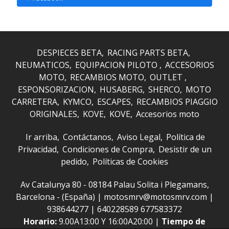
DESPIECES BETA
RACING PARTS BETA
NEUMATICOS
EQUIPACION PILOTO
ACCESORIOS
MOTO
RECAMBIOS MOTO
OUTLET
ESPONSORIZACION
HUSABERG
SHERCO
MOTO
CARRETERA
KYMCO
ESCAPES
RECAMBIOS PIAGGIO
ORIGINALES
KOVE
KOVE
Accesorios moto
Ir arriba
Contáctanos
Aviso Legal
Política de
Privacidad
Condiciones de Compra
Desistir de un
pedido
Políticas de Cookies
Av Catalunya 80 - 08184 Palau Solita i Plegamans,
Barcelona - (España) | motosmrv@motosmrv.com |
938644277
|
640228589 677583372
Horario:
9.00A13:00 Y 16:00A20:00 |
Tiempo de