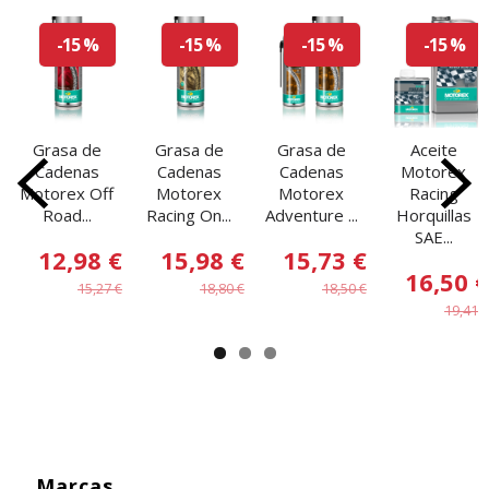
-15 %
-15 %
-15 %
-15 %
Grasa de
Grasa de
Grasa de
Aceite
Cadenas
Cadenas
Cadenas
Motorex
Motorex Off
Motorex
Motorex
Racing
Road...
Racing On...
Adventure ...
Horquillas
SAE...
12,98 €
15,98 €
15,73 €
16,50 €
15,27 €
18,80 €
18,50 €
19,41 €
Marcas