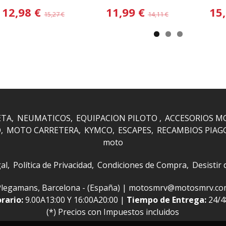
12,98 €
11,99 €
15
15,27 €
14,11 €
ETA
NEUMATICOS
EQUIPACION PILOTO
ACCESORIOS M
O
MOTO CARRETERA
KYMCO
ESCAPES
RECAMBIOS PIAG
moto
al
Política de Privacidad
Condiciones de Compra
Desistir
 i Plegamans, Barcelona - (España) | motosmrv@motosmrv.c
rario:
9.00A13:00 Y 16:00A20:00 |
Tiempo de Entrega:
24/
(*) Precios con Impuestos incluidos