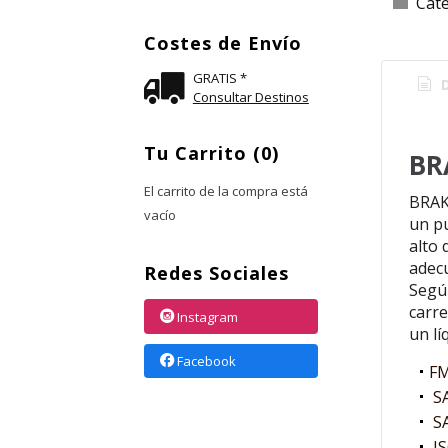
Cat
Costes de Envío
GRATIS *
D
Consultar Destinos
Tu Carrito (0)
BR
El carrito de la compra está
BRAK
vacío
un p
alto 
adec
Redes Sociales
Segú
carre
Instagram
un lí
Facebook
FM
SA
SA
IS