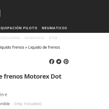
EQUIPACIÓN PILOTO
NEUMATICOS
USQVARNA
KAWASAKI
KTM
iquido frenos
»
Liquido de frenos
e frenos Motorex Dot
65 €
nible
-
(Imp. Incluidos)