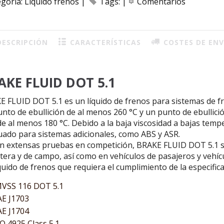
egoría:
Liquido frenos
|
Tags:
|
Comentarios
ESCRIPCIÓN
CARACTERÍSTICAS
COSTES DE ENV
AKE FLUID DOT 5.1
E FLUID DOT 5.1 es un líquido de frenos para sistemas de f
unto de ebullición de al menos 260 °C y un punto de ebull
de al menos 180 °C. Debido a la baja viscosidad a bajas tem
uado para sistemas adicionales, como ABS y ASR.
n extensas pruebas en competición, BRAKE FLUID DOT 5.1 se
tera y de campo, así como en vehículos de pasajeros y vehíc
quido de frenos que requiera el cumplimiento de la especifi
VSS 116 DOT 5.1
E J1703
E J1704
O 4925 Class 5.1