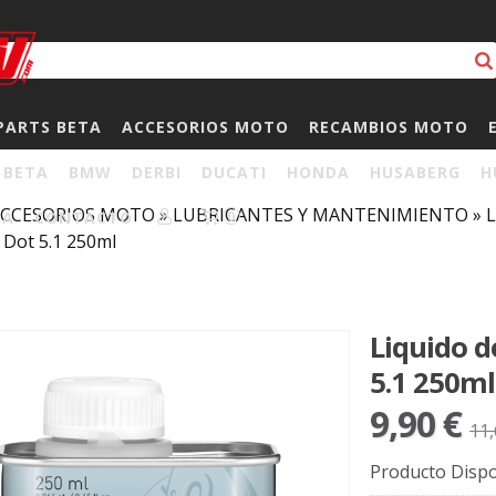
PARTS BETA
ACCESORIOS MOTO
RECAMBIOS MOTO
BETA
BMW
DERBI
DUCATI
HONDA
HUSABERG
H
CCESORIOS MOTO
»
LUBRICANTES Y MANTENIMIENTO
»
L
HA
CONTACTO
0
Dot 5.1 250ml
Liquido d
5.1 250ml
9,90 €
11,
Producto Dispo