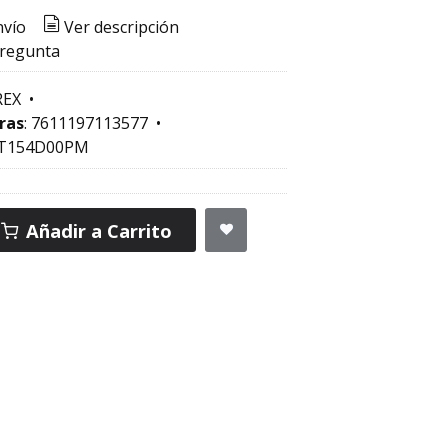
nvío
Ver descripción
pregunta
EX
•
ras
:
7611197113577
•
T154D00PM
Añadir a Carrito