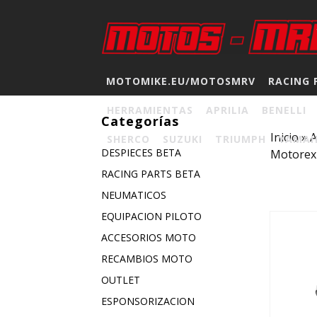
MOTOMIKE.EU/MOTOSMRV
RACING 
HERRAMIENTAS
APRILIA
BENELLI
Categorías
Inicio
»
A
SHERCO
SUZUKI
TRIUMPH
YAMA
DESPIECES BETA
Motorex 
RACING PARTS BETA
NEUMATICOS
EQUIPACION PILOTO
ACCESORIOS MOTO
RECAMBIOS MOTO
OUTLET
ESPONSORIZACION