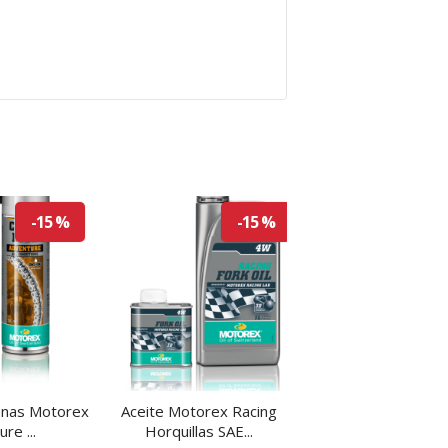
-15 %
-15 %
enas Motorex
Aceite Motorex Racing
Aceite Motorex Filt
re ...
Horquillas SAE...
Spray 750...