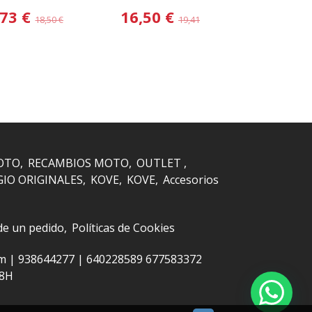
,73 €
16,50 €
15,00
18,50 €
19,41 €
OTO
RECAMBIOS MOTO
OUTLET
GIO ORIGINALES
KOVE
KOVE
Accesorios
 de un pedido
Políticas de Cookies
om |
938644277
|
640228589 677583372
48H