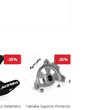
Agotado
-20 %
-20 %
co Delantero
Yamaha Soporte Protector
Kawasaki Sopo