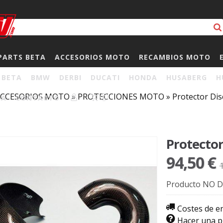
PARTS BETA
ACCESORIOS MOTO
RECAMBIOS MOTO
BETA
BMW
DERBI
DUCATI
HONDA
HUSABERG
H
CCESORIOS MOTO
»
PROTECCIONES MOTO
»
Protector Dis
HA
CONTACTO
0
Protecto
94,50 €
Producto NO D
Costes de e
Hacer una 