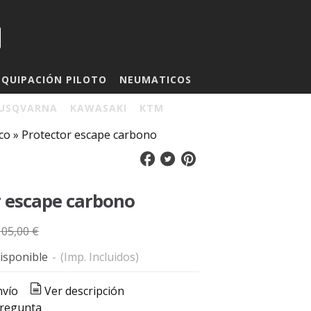
EQUIPACIÓN PILOTO
NEUMATICOS
USQVARNA
KAWASAKI
KTM
co
»
Protector escape carbono
r escape carbono
105,00 €
isponible
-
(Imp. Incluidos)
nvío
Ver descripción
pregunta