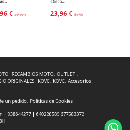
s...
Disco...
Protector Disco
,96 €
23,96 €
23,96
29,95 €
29,95 €
OTO
RECAMBIOS MOTO
OUTLET
GIO ORIGINALES
KOVE
KOVE
Accesorios
 de un pedido
Políticas de Cookies
om |
938644277
|
640228589 677583372
48H