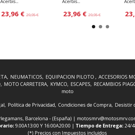
Acerbis...
Acerbis...
Acerbi
23,96 €
23,96 €
23
29,95 €
29,95 €
ETA
NEUMATICOS
EQUIPACION PILOTO
ACCESORIOS M
O
MOTO CARRETERA
KYMCO
ESCAPES
RECAMBIOS PIAG
moto
al
Política de Privacidad
Condiciones de Compra
Desistir
 i Plegamans, Barcelona - (España) | motosmrv@motosmrv.c
rario:
9.00A13:00 Y 16:00A20:00 |
Tiempo de Entrega:
24/
(*) Precios con Impuestos incluidos