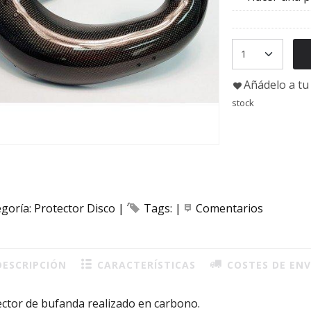
Añádelo a tu 
stock
egoría:
Protector Disco
|
Tags:
|
Comentarios
ESCRIPCIÓN
CARACTERÍSTICAS
COSTES DE ENV
ector de bufanda realizado en carbono.