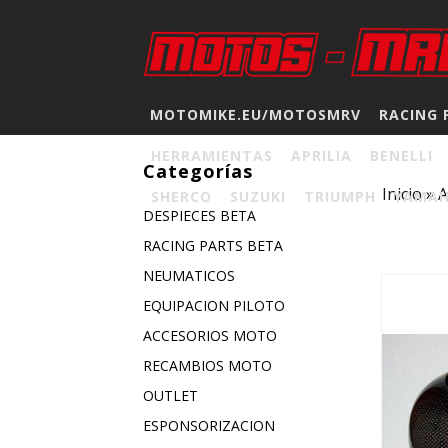
MOTOMIKE.EU/MOTOSMRV
RACING 
HERRAMIENTAS
APRILIA
BENELLI
Categorías
Inicio
»
A
SHERCO
SUZUKI
TRIUMPH
YAMA
DESPIECES BETA
RACING PARTS BETA
NEUMATICOS
EQUIPACION PILOTO
ACCESORIOS MOTO
RECAMBIOS MOTO
OUTLET
ESPONSORIZACION