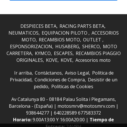
DESPIECES BETA
RACING PARTS BETA
NEUMATICOS
EQUIPACION PILOTO
ACCESORIOS
MOTO
RECAMBIOS MOTO
OUTLET
ESPONSORIZACION
HUSABERG
SHERCO
MOTO
CARRETERA
KYMCO
ESCAPES
RECAMBIOS PIAGGIO
ORIGINALES
KOVE
KOVE
Accesorios moto
Ir arriba
Contáctanos
Aviso Legal
Política de
Privacidad
Condiciones de Compra
Desistir de un
pedido
Políticas de Cookies
Av Catalunya 80 - 08184 Palau Solita i Plegamans,
Barcelona - (España) | motosmrv@motosmrv.com |
938644277
|
640228589 677583372
Horario:
9.00A13:00 Y 16:00A20:00 |
Tiempo de
Entrega:
24/48H