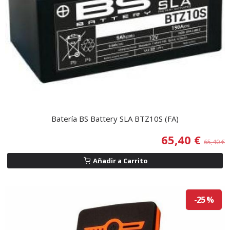
Batería BS Battery SLA BTZ10S (FA)
65,40 €
65,40 €
Añadir a Carrito
-25 %