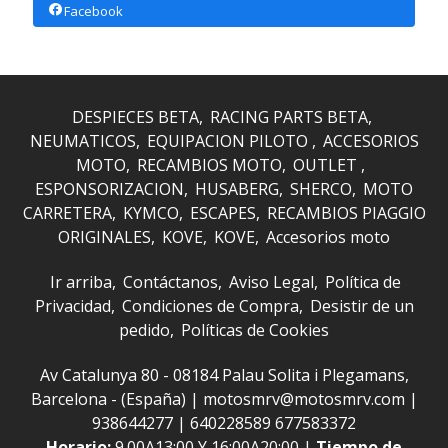
Facebook
DESPIECES BETA
RACING PARTS BETA
NEUMATICOS
EQUIPACION PILOTO
ACCESORIOS
MOTO
RECAMBIOS MOTO
OUTLET
ESPONSORIZACION
HUSABERG
SHERCO
MOTO
CARRETERA
KYMCO
ESCAPES
RECAMBIOS PIAGGIO
ORIGINALES
KOVE
KOVE
Accesorios moto
Ir arriba
Contáctanos
Aviso Legal
Política de
Privacidad
Condiciones de Compra
Desistir de un
pedido
Políticas de Cookies
Av Catalunya 80 - 08184 Palau Solita i Plegamans,
Barcelona - (España) | motosmrv@motosmrv.com |
938644277
|
640228589 677583372
Horario:
9.00A13:00 Y 16:00A20:00 |
Tiempo de