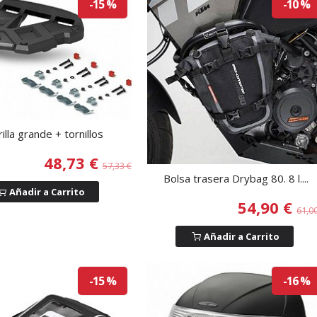
-15 %
-10 %
illa grande + tornillos
48,73 €
57,33 €
Bolsa trasera Drybag 80. 8 l....
Añadir a Carrito
54,90 €
61,0
Añadir a Carrito
-15 %
-16 %