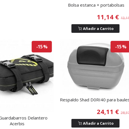
Bolsa estanca + portabolsas
11,14 €
13,1
Añadir a Carrito
-15 %
-15 %
Respaldo Shad D0RI40 para baules.
24,11 €
28,3
Guardabarros Delantero
Añadir a Carrito
Acerbis