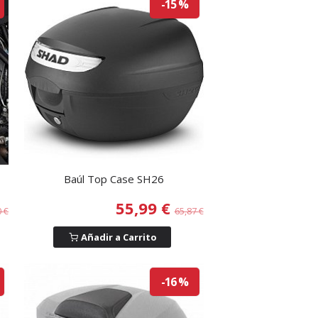
-15 %
Baúl Top Case SH26
55,99 €
0 €
65,87 €
Añadir a Carrito
-16 %