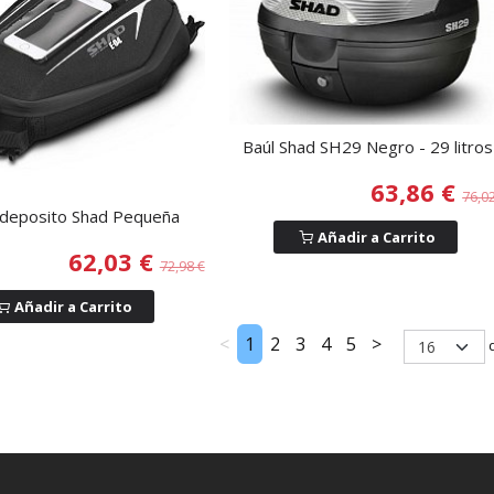
Baúl Shad SH29 Negro - 29 litros
63,86 €
76,0
 deposito Shad Pequeña
Añadir a Carrito
62,03 €
72,98 €
Añadir a Carrito
<
1
2
3
4
5
>
d