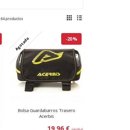
64 productos
Agotado
-20 %
Bolsa Guardabarros Trasero
Acerbis
19,96 €
24,95 €