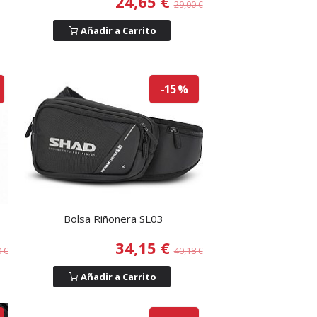
24,65 €
29,00 €
Añadir a Carrito
-15 %
Bolsa Riñonera SL03
34,15 €
0 €
40,18 €
Añadir a Carrito