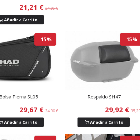
21,21 €
24,95 €
Añadir a Carrito
-15 %
-15 %
Bolsa Pierna SL05
Respaldo SH47
29,67 €
29,92 €
34,90 €
35,2
Añadir a Carrito
Añadir a Carrito