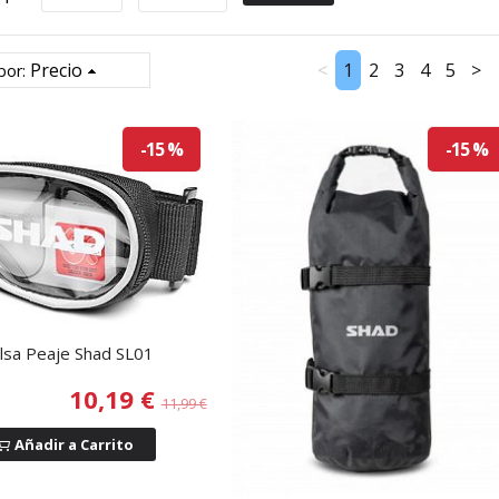
Precio
<
1
2
3
4
5
>
por:
-15 %
-15 %
lsa Peaje Shad SL01
10,19 €
11,99 €
Añadir a Carrito