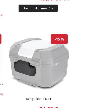
Pedir Información
1 €
-15 %
..
7 €
Respaldo TR41