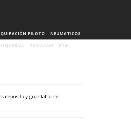
EQUIPACIÓN PILOTO
NEUMATICOS
USQVARNA
KAWASAKI
KTM
as deposito y guardabarros