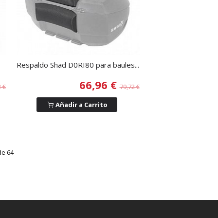
Respaldo Shad D0RI80 para baules...
66,96 €
2 €
79,72 €
Añadir a Carrito
e 64