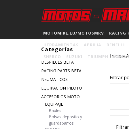
MOTOMIKE.EU/MOTOSMRV
RACING 
HERRAMIENTAS
APRILIA
BENELLI
Categorías
Inicio
»
A
SHERCO
SUZUKI
TRIUMPH
YAMA
DESPIECES BETA
RACING PARTS BETA
Filtrar p
NEUMATICOS
EQUIPACION PILOTO
ACCESORIOS MOTO
EQUIPAJE
Baules
Bolsas deposito y
guardabarros
Filtra