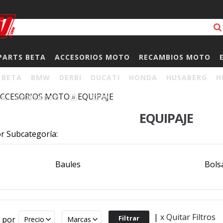
PARTS BETA
ACCESORIOS MOTO
RECAMBIOS MOTO
BETA
BMW
DERBI
DUCATI
HONDA
HUSABERG
H
CCESORIOS MOTO
»
EQUIPAJE
HA
CONTACTO
0
EQUIPAJE
or Subcategoría:
Baules
Bols
|
x Quitar Filtros
r por
Precio
Marcas